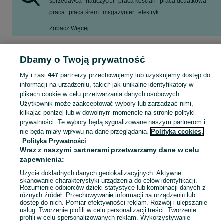
sprzedawca
nauczyciel
praca kościan
praca dodatkowa
praca
praca śrem
magazynier
elektryk
Zobacz Więcej
Szukasz nowej pracy? Pomożemy Ci zawodowo! Znajdź ofertę dla siebie w kategorii Praca na OLX - Kościan i okolice!
Zobacz Więc
Dbamy o Twoją prywatność
My i nasi
447
partnerzy przechowujemy lub uzyskujemy dostęp do
Mapa kategorii
informacji na urządzeniu, takich jak unikalne identyfikatory w
Mapa miejscowości
plikach cookie w celu przetwarzania danych osobowych.
Mapa ministron
Użytkownik może zaakceptować wybory lub zarządzać nimi,
klikając poniżej lub w dowolnym momencie na stronie polityki
Popularne wyszukiwania
prywatności. Te wybory będą sygnalizowane naszym partnerom i
nie będą miały wpływu na dane przeglądania.
Polityka cookies,
Polityka Prywatności
Wraz z naszymi partnerami przetwarzamy dane w celu
zapewnienia:
Użycie dokładnych danych geolokalizacyjnych. Aktywne
skanowanie charakterystyki urządzenia do celów identyfikacji.
Rozumienie odbiorców dzięki statystyce lub kombinacji danych z
różnych źródeł. Przechowywanie informacji na urządzeniu lub
dostęp do nich. Pomiar efektywności reklam. Rozwój i ulepszanie
usług. Tworzenie profili w celu personalizacji treści. Tworzenie
profili w celu spersonalizowanych reklam. Wykorzystywanie