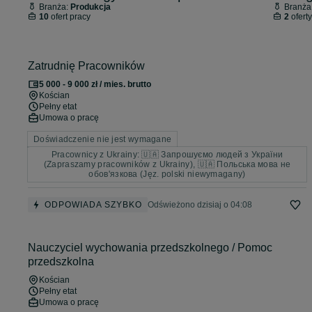
Branża:
Produkcja
Branża
10
ofert pracy
2
oferty
Zatrudnię Pracowników
5 000 - 9 000 zł / mies. brutto
Kościan
Pełny etat
Umowa o pracę
Doświadczenie nie jest wymagane
Pracownicy z Ukrainy: 🇺🇦 Запрошуємо людей з України
(Zapraszamy pracowników z Ukrainy), 🇺🇦 Польська мова не
обов'язкова (Jęz. polski niewymagany)
ODPOWIADA SZYBKO
Odświeżono dzisiaj o 04:08
Nauczyciel wychowania przedszkolnego / Pomoc
przedszkolna
Kościan
Pełny etat
Umowa o pracę