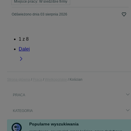
Miejsce pracy: W siedzibie firmy
Odświeżono dnia 03 sierpnia 2026
1
z
8
Dalej
Strona główna
Praca
Wielkopolskie
Kościan
PRACA
KATEGORIA
Popularne wyszukiwania