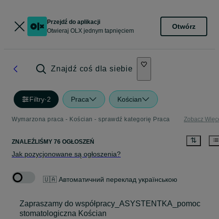
Przejdź do aplikacji
Otwórz
Otwieraj OLX jednym tapnięciem
Znajdź coś dla siebie
Filtry
·
2
Praca
Kościan
Wymarzona praca - Kościan - sprawdź kategorię Praca
Zobacz Więc
ZNALEŹLIŚMY 76 OGŁOSZEŃ
Jak pozycjonowane są ogłoszenia?
🇺🇦 Автоматичний переклад українською
Zapraszamy do współpracy_ASYSTENTKA_pomoc
stomatologiczna Kościan