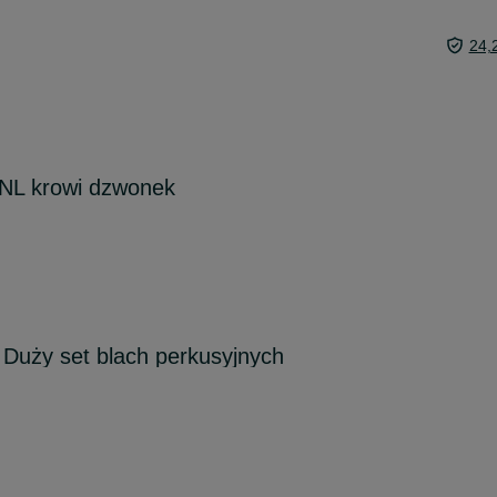
24,
NL krowi dzwonek
 Duży set blach perkusyjnych