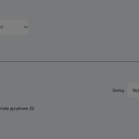
Sortuj:
Wyb
riały językowe
22