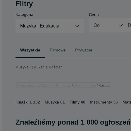
Filtry
Kategoria
Cena
Muzyka i Edukacja
Wszystkie
Firmowe
Prywatne
Muzyka i Edukacja Kościan
Strona główna
Muzyka i Edukacja
Wielkopolskie
Kościan
Książki
1 132
Muzyka
81
Filmy
48
Instrumenty
36
Mate
Znaleźliśmy
ponad
1 000 ogłoszeń