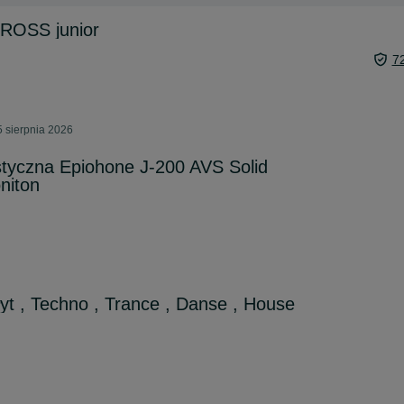
ROSS junior
7
 sierpnia 2026
styczna Epiohone J-200 AVS Solid
niton
łyt , Techno , Trance , Danse , House