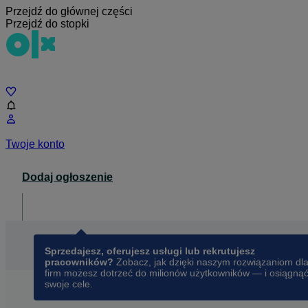
Przejdź do głównej części
Przejdź do stopki
Czat
Twoje konto
Dodaj ogłoszenie
Dla biznesu
opens in a new tab
Sprzedajesz, oferujesz usługi lub rekrutujesz
pracowników?
Zobacz, jak dzięki naszym rozwiązaniom dl
firm możesz dotrzeć do milionów użytkowników — i osiągną
swoje cele.