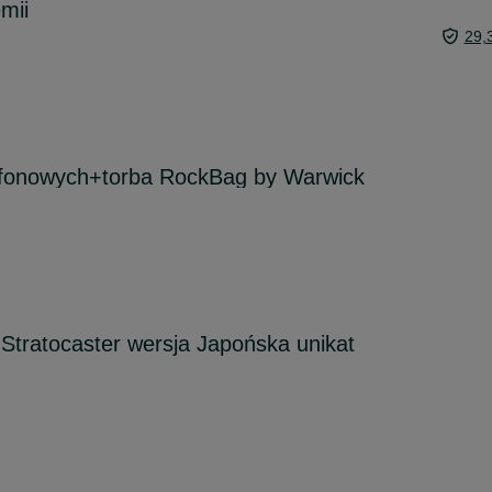
mii
29,
ofonowych+torba RockBag by Warwick
 Stratocaster wersja Japońska unikat