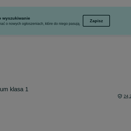
to wyszukiwanie
Zapisz
ać o nowych ogłoszeniach, które do niego pasują.
eum klasa 1
24,