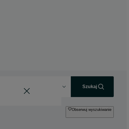
Odległość
+0 km
Szukaj
Obserwuj wyszukiwanie