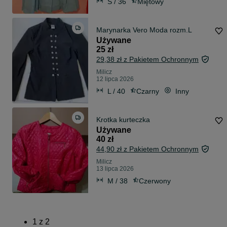
S / 36
Miętowy
Marynarka Vero Moda rozm.L
Używane
25 zł
29,38 zł z Pakietem Ochronnym
Milicz
12 lipca 2026
L / 40
Czarny
Inny
Krotka kurteczka
Używane
40 zł
44,90 zł z Pakietem Ochronnym
Milicz
13 lipca 2026
M / 38
Czerwony
1
z
2