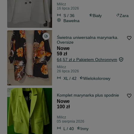
Milicz
16 lipca 2026
S / 36
Biały
Zara
Bawełna
Świetna uniwersalna marynarka.
Oversize
Nowe
59 zł
64,57 zł z Pakietem Ochronnym
Milicz
26 lipca 2026
XL / 42
Wielokolorowy
Komplet marynarka plus spodnie
Nowe
100 zł
Milicz
05 sierpnia 2026
L / 40
Inny