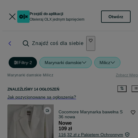
Przejdź do aplikacji
Otwórz
Otwieraj OLX jednym tapnięciem
Znajdź coś dla siebie
Filtry
·
2
Marynarki damskie
Milicz
Marynarki damskie Milicz
Zobacz Więc
ZNALEŹLIŚMY 14 OGŁOSZEŃ
Jak pozycjonowane są ogłoszenia?
Cocomore Marynarka bawełna S
36 nowa
Nowe
109 zł
116,32 zł z Pakietem Ochronnym