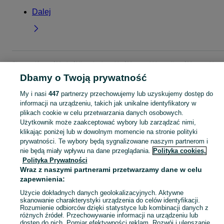
Dalej
Strona główna
Moda
Ubrania damskie
Marynarki i garnitury
Marynarki
damskie
Marynarki damskie - Dolnośląskie
Marynarki damskie - Milicz
Dbamy o Twoją prywatność
My i nasi
447
partnerzy przechowujemy lub uzyskujemy dostęp do
KATEGORIA
informacji na urządzeniu, takich jak unikalne identyfikatory w
plikach cookie w celu przetwarzania danych osobowych.
Użytkownik może zaakceptować wybory lub zarządzać nimi,
Zobacz Więc
Szeroki wybór marynarek damskich Milicz ▶️ Różne materiały i kolory ✅ Nowe i używane w atrakcyjnych cenach ✌ Sprawdź oferty na OLX.pl!
klikając poniżej lub w dowolnym momencie na stronie polityki
prywatności. Te wybory będą sygnalizowane naszym partnerom i
nie będą miały wpływu na dane przeglądania.
Polityka cookies,
Mapa kategorii
Polityka Prywatności
Mapa miejscowości
Wraz z naszymi partnerami przetwarzamy dane w celu
Mapa ministron
zapewnienia:
Popularne wyszukiwania
Użycie dokładnych danych geolokalizacyjnych. Aktywne
skanowanie charakterystyki urządzenia do celów identyfikacji.
Rozumienie odbiorców dzięki statystyce lub kombinacji danych z
różnych źródeł. Przechowywanie informacji na urządzeniu lub
dostęp do nich. Pomiar efektywności reklam. Rozwój i ulepszanie