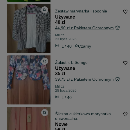
Zestaw marynarka i spodnie
Używane
40 zł
44,90 zł z Pakietem Ochronnym
Milicz
23 lipca 2026
L / 40
Czarny
Żakiet r. L Somge
Używane
35 zł
39,73 zł z Pakietem Ochronnym
Milicz
28 lipca 2026
L / 40
Śliczna cukierkowa marynarka
uniwersalna.
Nowe
59 zł