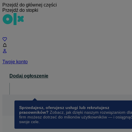
Przejdź do głównej części
Przejdź do stopki
Czat
Twoje konto
Dodaj ogłoszenie
Dla biznesu
opens in a new tab
Sprzedajesz, oferujesz usługi lub rekrutujesz
pracowników?
Zobacz, jak dzięki naszym rozwiązaniom dl
firm możesz dotrzeć do milionów użytkowników — i osiągną
swoje cele.