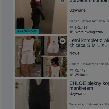
Sprzedam kombin
Używane
Siedlce - Odświeżono dnia 06
8XL / 56
WYRÓŻNIONE
Skóra ekologiczna
Letni komplet z w
chicaca S M L XL
Nowe
Radom - Odświeżono dnia 05 
XL / 42
Wiskoza
CHLOÉ piękny kom
mankietem
Używane
Warszawa, Śródmieście - 06 