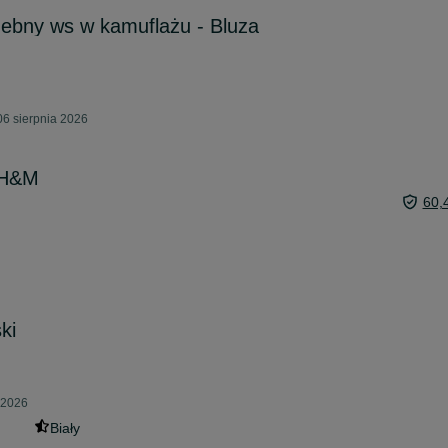
ebny ws w kamuflażu - Bluza
06 sierpnia 2026
 H&M
60,
ki
 2026
Biały