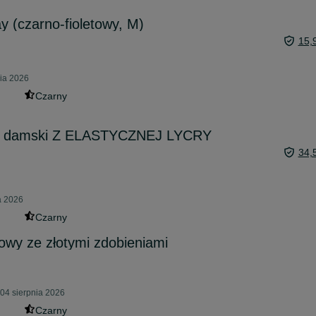
 (czarno-fioletowy, M)
15,
nia 2026
Czarny
n damski Z ELASTYCZNEJ LYCRY
34,
a 2026
Czarny
wy ze złotymi zdobieniami
04 sierpnia 2026
Czarny