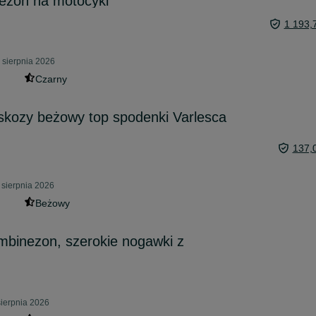
ezon na motocykl
1 193,
 sierpnia 2026
Czarny
iskozy beżowy top spodenki Varlesca
137,
sierpnia 2026
Beżowy
binezon, szerokie nogawki z
sierpnia 2026