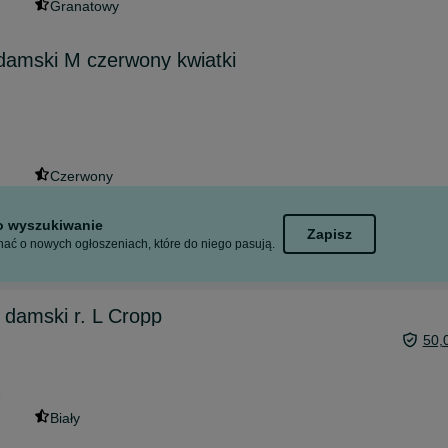
Granatowy
damski M czerwony kwiatki
Czerwony
to wyszukiwanie
Zapisz
ać o nowych ogłoszeniach, które do niego pasują.
damski r. L Cropp
50,
6
Biały