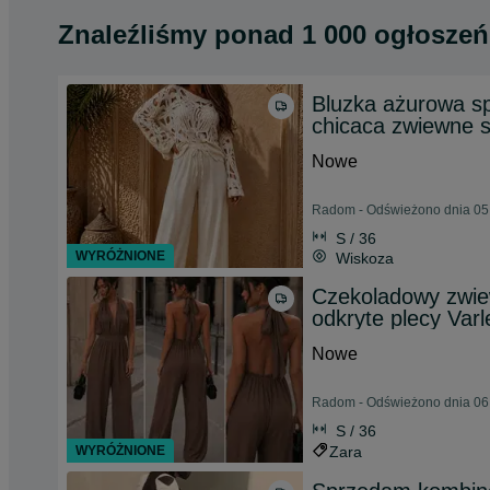
Znaleźliśmy
ponad
1 000 ogłoszeń
Bluzka ażurowa sp
chicaca zwiewne 
Nowe
Radom - Odświeżono dnia 05 
S / 36
WYRÓŻNIONE
Wiskoza
Czekoladowy zwie
odkryte plecy Var
Nowe
Radom - Odświeżono dnia 06 
S / 36
WYRÓŻNIONE
Zara