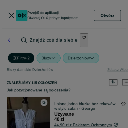
Przejdź do aplikacji
Otwórz
Otwieraj OLX jednym tapnięciem
Znajdź coś dla siebie
Filtry
·
2
Bluzy
Dzierżoniów
Bluzy damskie Dzierżoniów
Zobacz Więc
ZNALEŹLIŚMY 115 OGŁOSZEŃ
Jak pozycjonowane są ogłoszenia?
Lniana,ladna bluzka bez rękawów
w stylu safari - George
Używane
40 zł
44,90 zł z Pakietem Ochronnym