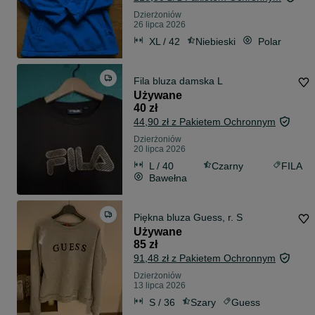
Dzierżoniów
26 lipca 2026
XL / 42
Niebieski
Polar
Fila bluza damska L
Używane
40 zł
44,90 zł z Pakietem Ochronnym
Dzierżoniów
20 lipca 2026
L / 40
Czarny
FILA
Bawełna
Piękna bluza Guess, r. S
Używane
85 zł
91,48 zł z Pakietem Ochronnym
Dzierżoniów
13 lipca 2026
S / 36
Szary
Guess