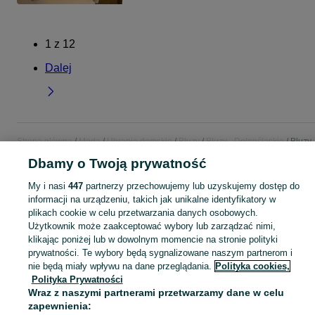
1
z
12
Dalej
Strona główna
Moda
Ubrania damskie
Bluzy
Bluzy - Dolnośląskie
Bluzy 
Dzierżoniów
Dbamy o Twoją prywatność
My i nasi
447
partnerzy przechowujemy lub uzyskujemy dostęp do
KATEGORIA
informacji na urządzeniu, takich jak unikalne identyfikatory w
plikach cookie w celu przetwarzania danych osobowych.
Zobacz Więc
Użytkownik może zaakceptować wybory lub zarządzać nimi,
Szeroki wybór bluz damskich Dzierżoniów ▶️ z kapturem, dresowe, oversize i z nadrukiem ✅ Nowe i używane w dobrych cenach ✌ Sprawdź oferty na OLX.pl!
klikając poniżej lub w dowolnym momencie na stronie polityki
prywatności. Te wybory będą sygnalizowane naszym partnerom i
Mapa kategorii
nie będą miały wpływu na dane przeglądania.
Polityka cookies,
Polityka Prywatności
Mapa miejscowości
Wraz z naszymi partnerami przetwarzamy dane w celu
Mapa ministron
zapewnienia: