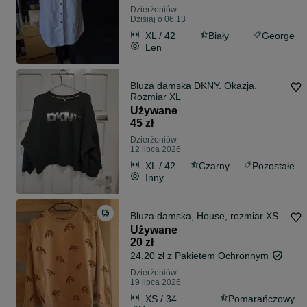
Dzierżoniów
Dzisiaj o 06:13
XL / 42
Biały
George
Len
Bluza damska DKNY. Okazja.
Rozmiar XL
Używane
45 zł
Dzierżoniów
12 lipca 2026
XL / 42
Czarny
Pozostałe
Inny
Bluza damska, House, rozmiar XS
Używane
20 zł
24,20 zł z Pakietem Ochronnym
Dzierżoniów
19 lipca 2026
XS / 34
Pomarańczowy