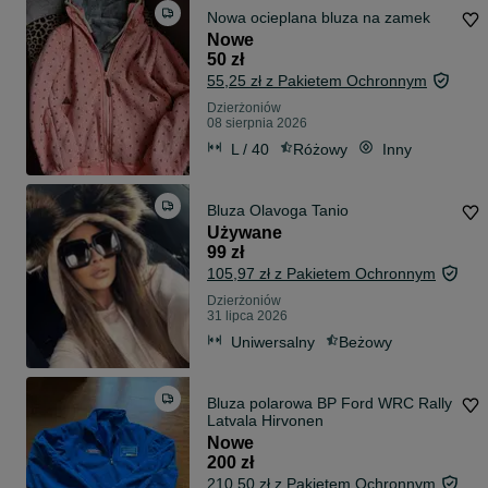
Nowa ocieplana bluza na zamek
Nowe
50 zł
55,25 zł z Pakietem Ochronnym
Dzierżoniów
08 sierpnia 2026
L / 40
Różowy
Inny
Bluza Olavoga Tanio
Używane
99 zł
105,97 zł z Pakietem Ochronnym
Dzierżoniów
31 lipca 2026
Uniwersalny
Beżowy
Bluza polarowa BP Ford WRC Rally
Latvala Hirvonen
Nowe
200 zł
210,50 zł z Pakietem Ochronnym