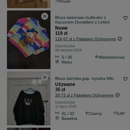
House
Bluza welurowa multicolor z
Kaczorem Donaldem z Letticii
Nowe
119 zł
126,67 zł z Pakietem Ochronnym
Dzierżoniów
08 sierpnia 2026
S / 36
Wielokolorowy
Welur
Bluza damska.gap. myszka Miki.
Używane
35 zł
39,73 zł z Pakietem Ochronnym
Dzierżoniów
11 lipca 2026
XL / 42
Czarny
GAP
Bawełna