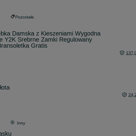
Pozostałe
ebka Damska z Kieszeniami Wygodna
ge Y2K Srebrne Zamki Regulowany
ransoletka Gratis
137,
łota
24,
Inny
asku