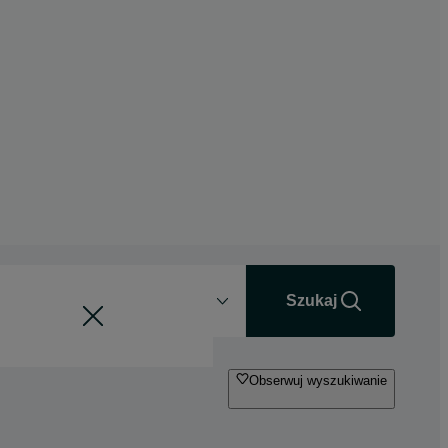
Odległość
+0 km
Szukaj
Obserwuj wyszukiwanie