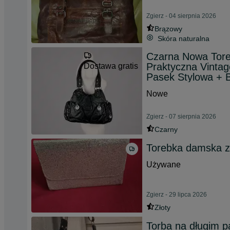
Zgierz - 04 sierpnia 2026
Brązowy
Skóra naturalna
Czarna Nowa Tor
Praktyczna Vinta
Dostawa gratis
Pasek Stylowa + B
Nowe
Zgierz - 07 sierpnia 2026
Czarny
Torebka damska z
Używane
Zgierz - 29 lipca 2026
Złoty
Torba na długim p