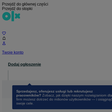
Przejdź do głównej części
Przejdź do stopki
Czat
Twoje konto
Dodaj ogłoszenie
Dla biznesu
opens in a new tab
Sprzedajesz, oferujesz usługi lub rekrutujesz
pracowników?
Zobacz, jak dzięki naszym rozwiązaniom dl
firm możesz dotrzeć do milionów użytkowników — i osiągną
swoje cele.