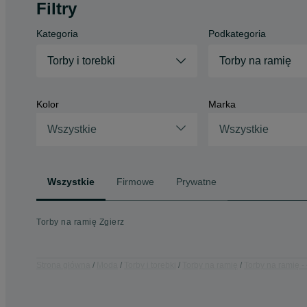
Filtry
Kategoria
Podkategoria
Torby i torebki
Torby na ramię
Kolor
Marka
Wszystkie
Wszystkie
Wszystkie
Firmowe
Prywatne
Torby na ramię Zgierz
Strona główna
Moda
Torby i torebki
Torby na ramię
Torby na ramię -