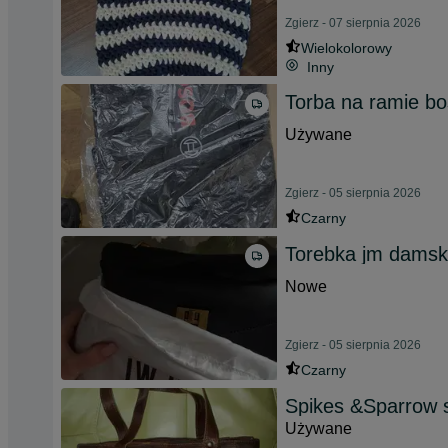
Zgierz - 07 sierpnia 2026
Wielokolorowy
Inny
Torba na ramie b
Używane
Zgierz - 05 sierpnia 2026
Czarny
Torebka jm dams
Nowe
Zgierz - 05 sierpnia 2026
Czarny
Spikes &Sparrow 
Używane