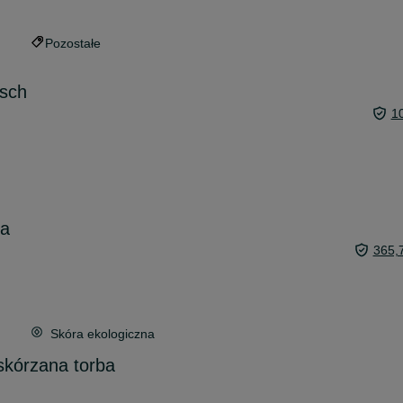
Pozostałe
osch
1
ka
365,
Skóra ekologiczna
skórzana torba