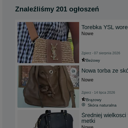
Znaleźliśmy 201 ogłoszeń
Torebka YSL wore
Nowe
Zgierz - 07 sierpnia 2026
Beżowy
Nowa torba ze skó
Nowe
Zgierz - 14 lipca 2026
Brązowy
Skóra naturalna
Średniej wielkos
metki
Nowe