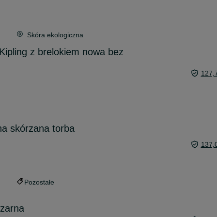
Skóra ekologiczna
Kipling z brelokiem nowa bez
127,
a skórzana torba
137,
Pozostałe
zarna