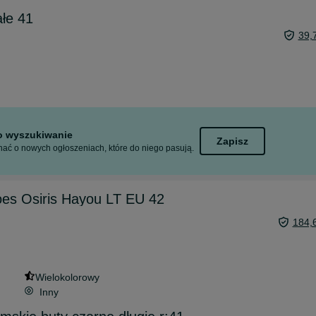
ałe 41
39,
to wyszukiwanie
Zapisz
ać o nowych ogłoszeniach, które do niego pasują.
oes Osiris Hayou LT EU 42
184,
Wielokolorowy
Inny