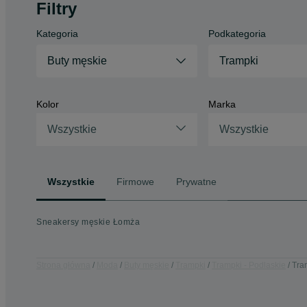
Filtry
Kategoria
Podkategoria
Buty męskie
Trampki
Kolor
Marka
Wszystkie
Wszystkie
Wszystkie
Firmowe
Prywatne
Sneakersy męskie Łomża
Strona główna
Moda
Buty męskie
Trampki
Trampki - Podlaskie
Tra