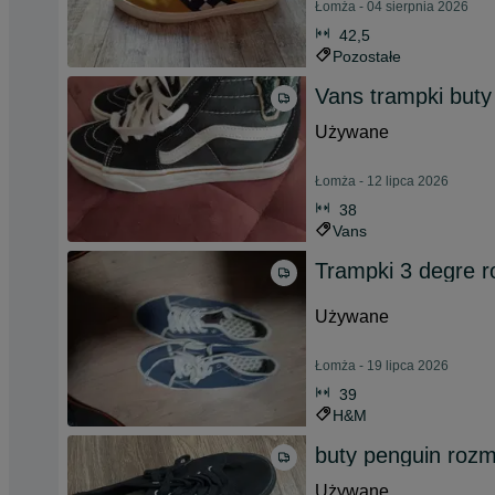
Łomża - 04 sierpnia 2026
42,5
Pozostałe
Vans trampki buty
Używane
Łomża - 12 lipca 2026
38
Vans
Trampki 3 degre r
Używane
Łomża - 19 lipca 2026
39
H&M
buty penguin rozm
Używane