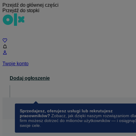
Przejdź do głównej części
Przejdź do stopki
Czat
Twoje konto
Dodaj ogłoszenie
Dla biznesu
opens in a new tab
Sprzedajesz, oferujesz usługi lub rekrutujesz
pracowników?
Zobacz, jak dzięki naszym rozwiązaniom dl
firm możesz dotrzeć do milionów użytkowników — i osiągną
swoje cele.