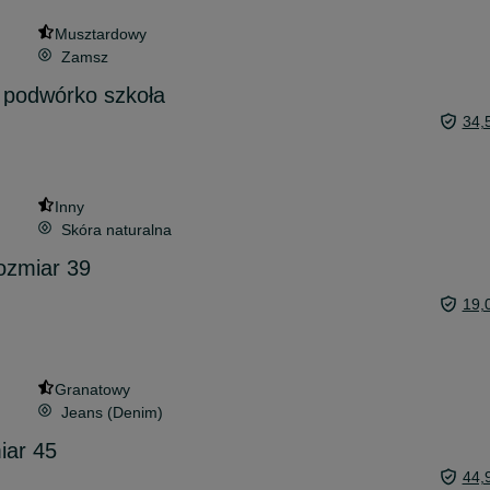
Musztardowy
Zamsz
 podwórko szkoła
34,
Inny
Skóra naturalna
ozmiar 39
19,
Granatowy
Jeans (Denim)
iar 45
44,