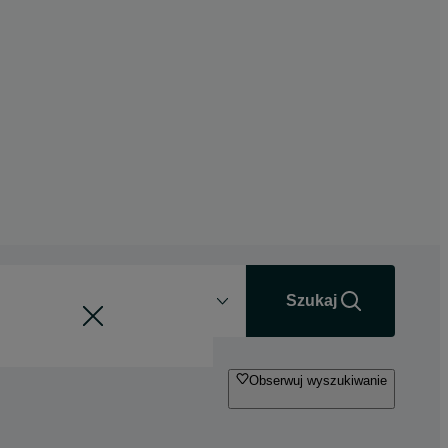
Odległość
+0 km
Szukaj
Obserwuj wyszukiwanie