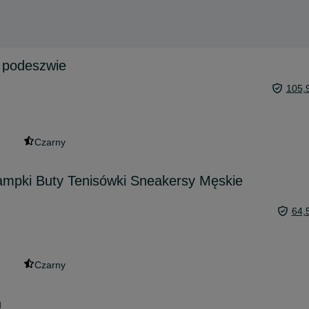
j podeszwie
105,
Czarny
ampki Buty Tenisówki Sneakersy Męskie
64,
Czarny
n