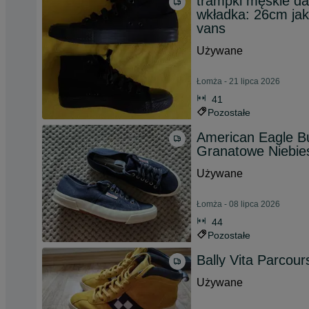
trampki męskie da
wkładka: 26cm ja
vans
Używane
Łomża - 21 lipca 2026
41
Pozostałe
American Eagle B
Granatowe Niebie
Używane
Łomża - 08 lipca 2026
44
Pozostałe
Bally Vita Parcour
Używane