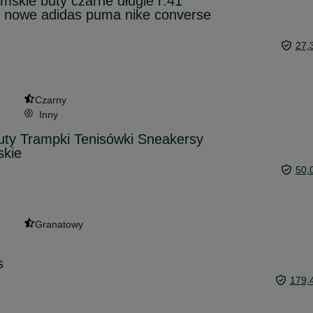
mskie buty czarne długie r:41
k nowe adidas puma nike converse
27,
Czarny
Inny
uty Trampki Tenisówki Sneakersy
skie
50,
Granatowy
s
179,