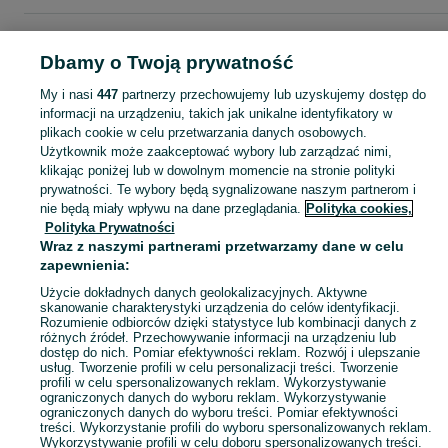
Strona główna
Moda
Buty męskie
Obuwie sportowe
Pozostałe
Pozostałe
Podkarpackie
Pozostałe - Miejsce Piastowe
Dbamy o Twoją prywatność
My i nasi
447
partnerzy przechowujemy lub uzyskujemy dostęp do
KATEGORIA
informacji na urządzeniu, takich jak unikalne identyfikatory w
plikach cookie w celu przetwarzania danych osobowych.
Użytkownik może zaakceptować wybory lub zarządzać nimi,
Zobacz Więc
Sprzedaż pozostałego obuwia sportowego męskiego Miejsce Piastowe ▶️ Nowe i używane w atrakcyjnych cenach ✌ Przeglądaj i wybierz najlepszą ofertę na OLX.pl!
klikając poniżej lub w dowolnym momencie na stronie polityki
prywatności. Te wybory będą sygnalizowane naszym partnerom i
nie będą miały wpływu na dane przeglądania.
Polityka cookies,
Mapa kategorii
Polityka Prywatności
Mapa miejscowości
Wraz z naszymi partnerami przetwarzamy dane w celu
zapewnienia:
Mapa ministron
Popularne wyszukiwania
Użycie dokładnych danych geolokalizacyjnych. Aktywne
skanowanie charakterystyki urządzenia do celów identyfikacji.
Rozumienie odbiorców dzięki statystyce lub kombinacji danych z
różnych źródeł. Przechowywanie informacji na urządzeniu lub
dostęp do nich. Pomiar efektywności reklam. Rozwój i ulepszanie
usług. Tworzenie profili w celu personalizacji treści. Tworzenie
profili w celu spersonalizowanych reklam. Wykorzystywanie
ograniczonych danych do wyboru reklam. Wykorzystywanie
ograniczonych danych do wyboru treści. Pomiar efektywności
treści. Wykorzystanie profili do wyboru spersonalizowanych reklam.
Wykorzystywanie profili w celu doboru spersonalizowanych treści.