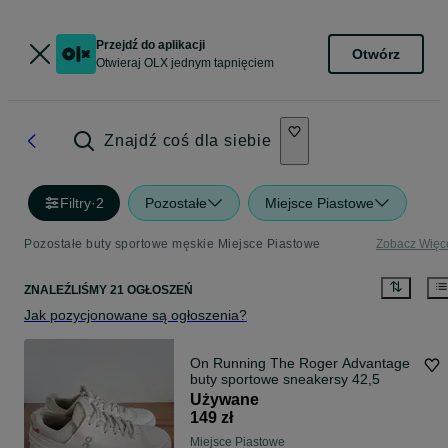
Przejdź do aplikacji
Otwórz
Otwieraj OLX jednym tapnięciem
Znajdź coś dla siebie
Filtry
·
2
Pozostałe
Miejsce Piastowe
Pozostałe buty sportowe męskie Miejsce Piastowe
Zobacz Więc
ZNALEŹLIŚMY 21 OGŁOSZEŃ
Jak pozycjonowane są ogłoszenia?
On Running The Roger Advantage
buty sportowe sneakersy 42,5
Używane
149 zł
Miejsce Piastowe