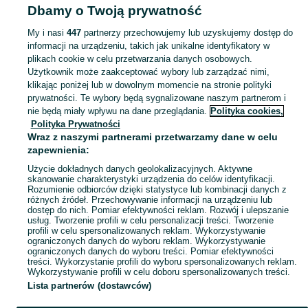
Dbamy o Twoją prywatność
ANTYKI I KOLEKCJE
My i nasi
447
partnerzy przechowujemy lub uzyskujemy dostęp do
informacji na urządzeniu, takich jak unikalne identyfikatory w
KATEGORIA
plikach cookie w celu przetwarzania danych osobowych.
Użytkownik może zaakceptować wybory lub zarządzać nimi,
Antyki i przedmioty kolekcjonerskie na OLX – odkryj wyjątkowe oferty antyków i rzadkich przedmiotów. Sprawdź unikalne kolekcje! Miejsce Piastowe i okolice.
Zobacz Więc
klikając poniżej lub w dowolnym momencie na stronie polityki
prywatności. Te wybory będą sygnalizowane naszym partnerom i
nie będą miały wpływu na dane przeglądania.
Polityka cookies,
Mapa kategorii
Polityka Prywatności
Mapa miejscowości
Wraz z naszymi partnerami przetwarzamy dane w celu
zapewnienia:
Mapa ministron
Użycie dokładnych danych geolokalizacyjnych. Aktywne
Popularne wyszukiwania
skanowanie charakterystyki urządzenia do celów identyfikacji.
Rozumienie odbiorców dzięki statystyce lub kombinacji danych z
różnych źródeł. Przechowywanie informacji na urządzeniu lub
dostęp do nich. Pomiar efektywności reklam. Rozwój i ulepszanie
usług. Tworzenie profili w celu personalizacji treści. Tworzenie
profili w celu spersonalizowanych reklam. Wykorzystywanie
ograniczonych danych do wyboru reklam. Wykorzystywanie
ograniczonych danych do wyboru treści. Pomiar efektywności
treści. Wykorzystanie profili do wyboru spersonalizowanych reklam.
Wykorzystywanie profili w celu doboru spersonalizowanych treści.
Lista partnerów (dostawców)