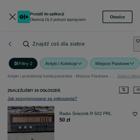
Przejdź do aplikacji
Otwórz
Otwieraj OLX jednym tapnięciem
Znajdź coś dla siebie
Filtry
·
2
Antyki i Kolekcje
Miejsce Piastowe
Antyki i przedmioty kolekcjonerskie - Miejsce Piastowe - sprawdź ogłoszenia w Twojej okolicy
Zobacz Więc
ZNALEŹLIŚMY 26 OGŁOSZEŃ
Jak pozycjonowane są ogłoszenia?
Radio Śnieżnik R 502 PRL
50 zł