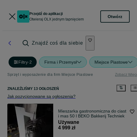
Przejdź do aplikacji
Otwórz
Otwieraj OLX jednym tapnięciem
Znajdź coś dla siebie
Filtry
·
2
Firma i Przemysł
Miejsce Piastowe
Sprzęt i wyposażenie dla firm Miejsce Piastowe
Zobacz Więc
ZNALEŹLIŚMY 13 OGŁOSZEŃ
Jak pozycjonowane są ogłoszenia?
Mieszarka gastronomiczna do ciast
i mas 50 l BEKO Bakkerij Techniek
Używane
4 999 zł