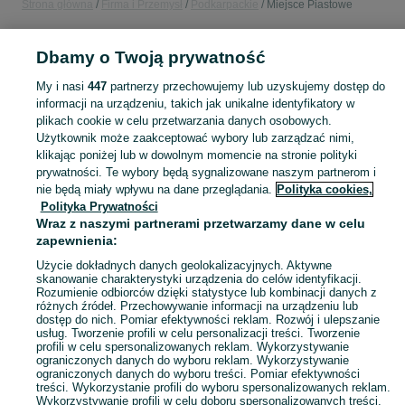
Strona główna
Firma i Przemysł
Podkarpackie
Miejsce Piastowe
FIRMA I PRZEMYSŁ
Dbamy o Twoją prywatność
My i nasi
447
partnerzy przechowujemy lub uzyskujemy dostęp do
KATEGORIA
informacji na urządzeniu, takich jak unikalne identyfikatory w
plikach cookie w celu przetwarzania danych osobowych.
Użytkownik może zaakceptować wybory lub zarządzać nimi,
Zobacz Więc
Sprzedaż sprzętu i wyposażenia dla firm Miejsce Piastowe ▶️ maszyny, biuro i inne ✅ Nowe i używane w atrakcyjnych cenach ✌ Sprawdź oferty na OLX.pl!
klikając poniżej lub w dowolnym momencie na stronie polityki
prywatności. Te wybory będą sygnalizowane naszym partnerom i
nie będą miały wpływu na dane przeglądania.
Polityka cookies,
Mapa kategorii
Polityka Prywatności
Mapa miejscowości
Wraz z naszymi partnerami przetwarzamy dane w celu
zapewnienia:
Mapa ministron
Popularne wyszukiwania
Użycie dokładnych danych geolokalizacyjnych. Aktywne
skanowanie charakterystyki urządzenia do celów identyfikacji.
Rozumienie odbiorców dzięki statystyce lub kombinacji danych z
różnych źródeł. Przechowywanie informacji na urządzeniu lub
dostęp do nich. Pomiar efektywności reklam. Rozwój i ulepszanie
usług. Tworzenie profili w celu personalizacji treści. Tworzenie
profili w celu spersonalizowanych reklam. Wykorzystywanie
ograniczonych danych do wyboru reklam. Wykorzystywanie
ograniczonych danych do wyboru treści. Pomiar efektywności
treści. Wykorzystanie profili do wyboru spersonalizowanych reklam.
Wykorzystywanie profili w celu doboru spersonalizowanych treści.