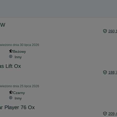
 W
260,
świeżono dnia 30 lipca 2026
Beżowy
Inny
s Lift Ox
188,
świeżono dnia 25 lipca 2026
Czarny
Inny
r Player 76 Ox
209,