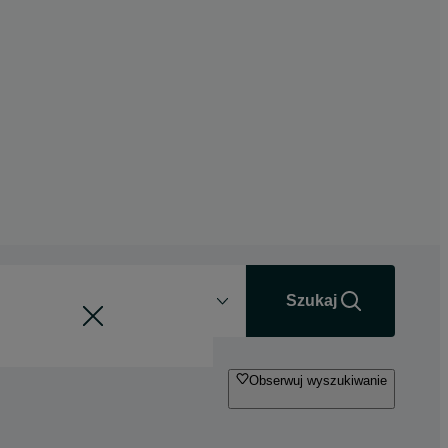
Odległość
+0 km
Szukaj
Obserwuj wyszukiwanie