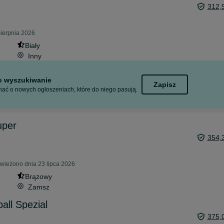
312,
sierpnia 2026
Biały
Inny
to wyszukiwanie
Zapisz
ać o nowych ogłoszeniach, które do niego pasują.
uper
354,
świeżono dnia 23 lipca 2026
Brązowy
Zamsz
all Spezial
375,