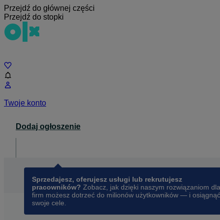
Przejdź do głównej części
Przejdź do stopki
Czat
Twoje konto
Dodaj ogłoszenie
Dla biznesu
opens in a new tab
Sprzedajesz, oferujesz usługi lub rekrutujesz
pracowników?
Zobacz, jak dzięki naszym rozwiązaniom dl
firm możesz dotrzeć do milionów użytkowników — i osiągną
swoje cele.