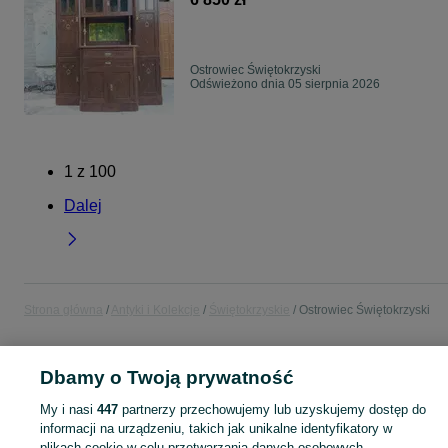
Ostrowiec Świętokrzyski
Odświeżono dnia 05 sierpnia 2026
1
z
100
Dalej
Strona główna
Antyki i Kolekcje
Świętokrzyskie
Ostrowiec Świętokrzyski
ANTYKI I KOLEKCJE
Dbamy o Twoją prywatność
My i nasi
447
partnerzy przechowujemy lub uzyskujemy dostęp do
KATEGORIA
informacji na urządzeniu, takich jak unikalne identyfikatory w
plikach cookie w celu przetwarzania danych osobowych.