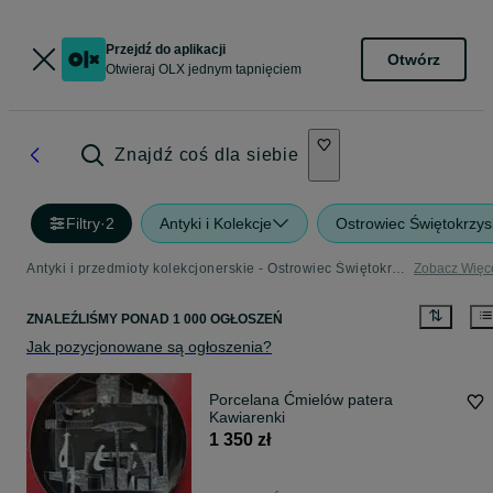
Przejdź do aplikacji
Otwórz
Otwieraj OLX jednym tapnięciem
Znajdź coś dla siebie
Filtry
·
2
Antyki i Kolekcje
Ostrowiec Świętokrzys
Antyki i przedmioty kolekcjonerskie - Ostrowiec Świętokrzyski - sprawdź ogłoszenia w Twojej okolicy
Zobacz Więc
ZNALEŹLIŚMY
PONAD
1 000 OGŁOSZEŃ
Jak pozycjonowane są ogłoszenia?
Porcelana Ćmielów patera
Kawiarenki
1 350 zł