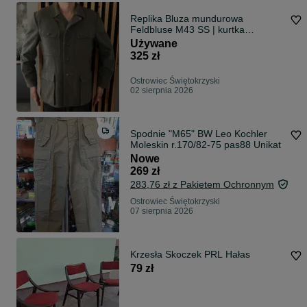
Replika Bluza mundurowa
Feldbluse M43 SS | kurtka
mundurowa | rozmiar L/XL
Używane
325 zł
Ostrowiec Świętokrzyski
02 sierpnia 2026
Spodnie "M65" BW Leo Kochler
Moleskin r.170/82-75 pas88 Unikat
Nowe
269 zł
283,76 zł z Pakietem Ochronnym
Ostrowiec Świętokrzyski
07 sierpnia 2026
Krzesła Skoczek PRL Hałas
79 zł