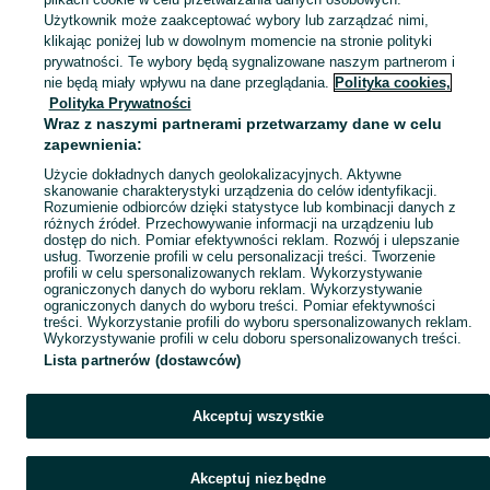
Antyki i przedmioty kolekcjonerskie na OLX – odkryj wyjątkowe oferty antyków i rzadkich przedmiotów. Sprawdź unikalne kolekcje! Ostrowiec Świętokrzyski i okolice.
Zobacz Więc
Użytkownik może zaakceptować wybory lub zarządzać nimi,
klikając poniżej lub w dowolnym momencie na stronie polityki
prywatności. Te wybory będą sygnalizowane naszym partnerom i
Mapa kategorii
nie będą miały wpływu na dane przeglądania.
Polityka cookies,
Mapa miejscowości
Polityka Prywatności
Wraz z naszymi partnerami przetwarzamy dane w celu
Mapa ministron
zapewnienia:
Popularne wyszukiwania
Użycie dokładnych danych geolokalizacyjnych. Aktywne
skanowanie charakterystyki urządzenia do celów identyfikacji.
Rozumienie odbiorców dzięki statystyce lub kombinacji danych z
różnych źródeł. Przechowywanie informacji na urządzeniu lub
dostęp do nich. Pomiar efektywności reklam. Rozwój i ulepszanie
usług. Tworzenie profili w celu personalizacji treści. Tworzenie
profili w celu spersonalizowanych reklam. Wykorzystywanie
ograniczonych danych do wyboru reklam. Wykorzystywanie
ograniczonych danych do wyboru treści. Pomiar efektywności
treści. Wykorzystanie profili do wyboru spersonalizowanych reklam.
Wykorzystywanie profili w celu doboru spersonalizowanych treści.
Lista partnerów (dostawców)
Akceptuj wszystkie
Akceptuj niezbędne