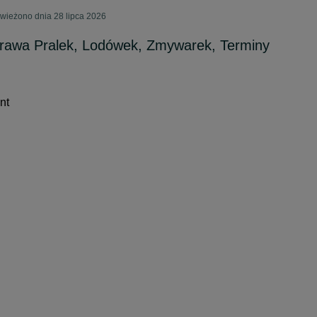
świeżono dnia 28 lipca 2026
rawa Pralek, Lodówek, Zmywarek, Terminy
nt
ess
in a new tab