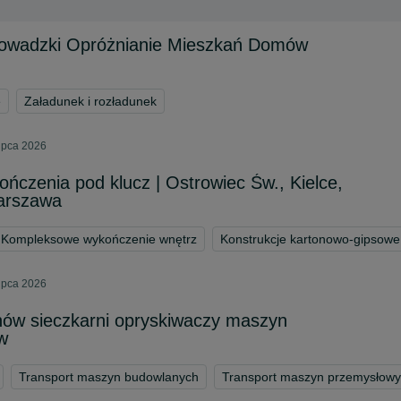
prowadzki Opróżnianie Mieszkań Domów
e
Załadunek i rozładunek
lipca 2026
czenia pod klucz | Ostrowiec Św., Kielce,
arszawa
Kompleksowe wykończenie wnętrz
Konstrukcje kartonowo-gipsowe
lipca 2026
nów sieczkarni opryskiwaczy maszyn
w
Transport maszyn budowlanych
Transport maszyn przemysłow