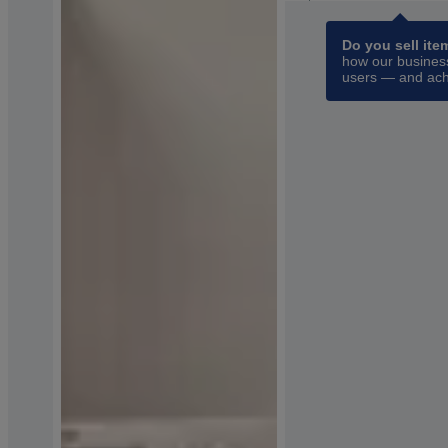
Do you sell ite
how our business
users — and ach