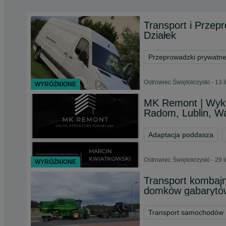
Transport i Prze
Działek
Przeprowadzki prywatn
Ostrowiec Świętokrzyski - 13 
WYRÓŻNIONE
MK Remont | Wykoń
Radom, Lublin, W
Adaptacja poddasza
Ostrowiec Świętokrzyski - 29 
WYRÓŻNIONE
Transport kombaj
domków gabarytó
Transport samochodów