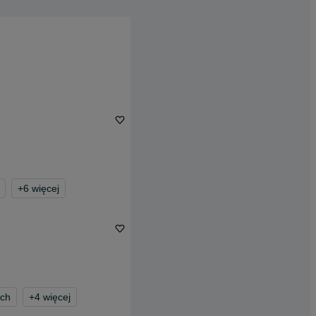
+
6
więcej
ych
+
4
więcej