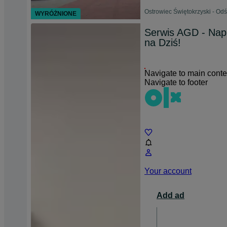
Ostrowiec Świętokrzyski - Od
WYRÓŻNIONE
Serwis AGD - Nap
na Dziś!
Navigate to main conte
Navigate to footer
Chat
Your account
Add ad
For busin
opens 