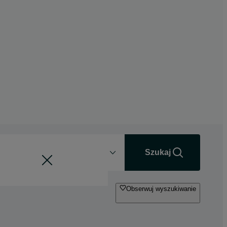
Odległość
+0 km
Szukaj
Obserwuj wyszukiwanie