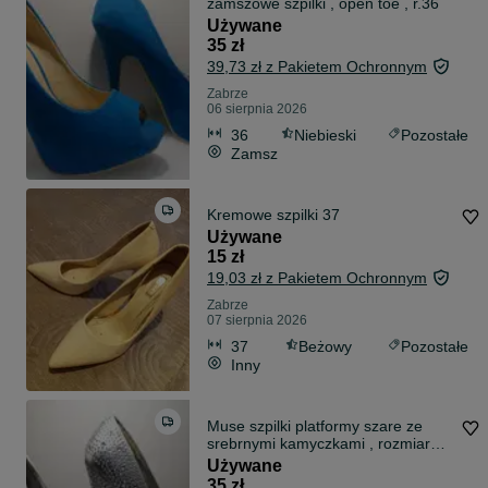
zamszowe szpilki , open toe , r.36
Używane
35 zł
39,73 zł z Pakietem Ochronnym
Zabrze
06 sierpnia 2026
36
Niebieski
Pozostałe
Zamsz
Kremowe szpilki 37
Używane
15 zł
19,03 zł z Pakietem Ochronnym
Zabrze
07 sierpnia 2026
37
Beżowy
Pozostałe
Inny
Muse szpilki platformy szare ze
srebrnymi kamyczkami , rozmiar
36, obcas 16cm
Używane
35 zł