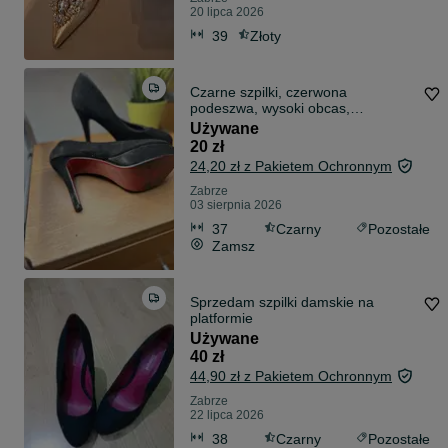
20 lipca 2026
39
Złoty
Czarne szpilki, czerwona
podeszwa, wysoki obcas,
platforma, zamsz 37
Używane
20 zł
24,20 zł z Pakietem Ochronnym
Zabrze
03 sierpnia 2026
37
Czarny
Pozostałe
Zamsz
Sprzedam szpilki damskie na
platformie
Używane
40 zł
44,90 zł z Pakietem Ochronnym
Zabrze
22 lipca 2026
38
Czarny
Pozostałe