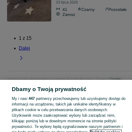
23 lipca 2026
41
Czarny
Pozostałe
Zamsz
1
z
15
Dalej
Strona główna
Moda
Buty damskie
Szpilki
Szpilki - Śląskie
Szpilki -
Zabrze
Dbamy o Twoją prywatność
My i nasi
447
partnerzy przechowujemy lub uzyskujemy dostęp do
KATEGORIA
informacji na urządzeniu, takich jak unikalne identyfikatory w
plikach cookie w celu przetwarzania danych osobowych.
Zobacz Więc
Szeroki wybór szpilek damskich Zabrze ▶️ Różne marki, kolory i rozmiary ✅ Nowe i używane w atrakcyjnych cenach ✌ Znajdź oferty na OLX.pl!
Użytkownik może zaakceptować wybory lub zarządzać nimi,
klikając poniżej lub w dowolnym momencie na stronie polityki
prywatności. Te wybory będą sygnalizowane naszym partnerom i
Mapa kategorii