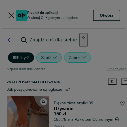
Przejdź do aplikacji
Otwórz
Otwieraj OLX jednym tapnięciem
Znajdź coś dla siebie
Filtry
·
2
Szpilki
Zabrze
Szpilki damskie Zabrze
Zobacz Więc
ZNALEŹLIŚMY 144 OGŁOSZENIA
Jak pozycjonowane są ogłoszenia?
Piękne złote szpilki 39
Używane
150 zł
158,75 zł z Pakietem Ochronnym
Zabrze