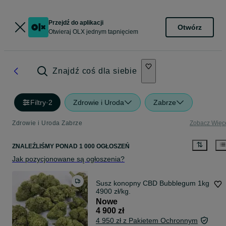
Przejdź do aplikacji
Otwórz
Otwieraj OLX jednym tapnięciem
Znajdź coś dla siebie
Filtry
·
2
Zdrowie i Uroda
Zabrze
Zdrowie i Uroda Zabrze
Zobacz Więc
ZNALEŹLIŚMY
PONAD
1 000 OGŁOSZEŃ
Jak pozycjonowane są ogłoszenia?
Susz konopny CBD Bubblegum 1kg
4900 zł/kg.
Nowe
4 900 zł
4 950 zł z Pakietem Ochronnym