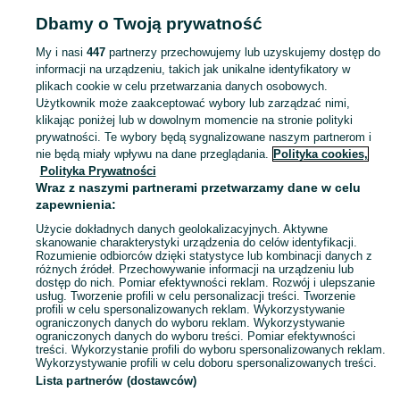
Popularne wyszukiwania
Dbamy o Twoją prywatność
hamulec do wózka inwalidzkiego
My i nasi
447
partnerzy przechowujemy lub uzyskujemy dostęp do
informacji na urządzeniu, takich jak unikalne identyfikatory w
plikach cookie w celu przetwarzania danych osobowych.
Zobacz Więc
Sprzedaż produktów zdrowia i urody Zabrze ▶️ Kosmetyki, perfumy, sprzęt medyczny ✅ Nowe i używane w najlepszych cenach ☝ Znajdź ogłoszenia na OLX.pl!
Użytkownik może zaakceptować wybory lub zarządzać nimi,
klikając poniżej lub w dowolnym momencie na stronie polityki
prywatności. Te wybory będą sygnalizowane naszym partnerom i
Mapa kategorii
nie będą miały wpływu na dane przeglądania.
Polityka cookies,
Mapa miejscowości
Polityka Prywatności
Mapa ministron
Wraz z naszymi partnerami przetwarzamy dane w celu
zapewnienia:
Popularne wyszukiwania
Użycie dokładnych danych geolokalizacyjnych. Aktywne
skanowanie charakterystyki urządzenia do celów identyfikacji.
Rozumienie odbiorców dzięki statystyce lub kombinacji danych z
różnych źródeł. Przechowywanie informacji na urządzeniu lub
dostęp do nich. Pomiar efektywności reklam. Rozwój i ulepszanie
usług. Tworzenie profili w celu personalizacji treści. Tworzenie
profili w celu spersonalizowanych reklam. Wykorzystywanie
ograniczonych danych do wyboru reklam. Wykorzystywanie
ograniczonych danych do wyboru treści. Pomiar efektywności
treści. Wykorzystanie profili do wyboru spersonalizowanych reklam.
Wykorzystywanie profili w celu doboru spersonalizowanych treści.
Lista partnerów (dostawców)