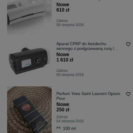
Refundacja NFZ
Nowe
610 zł
Zabrze
06 sierpnia 2026
Aparat CPAP do bezdechu
sennego z podgrzewaną rurą /
refundacja NFZ !!
Nowe
1 610 zł
Zabrze
06 sierpnia 2026
Perfum Yves Saint Laurent Opium
Pour
Nowe
250 zł
Zabrze
04 sierpnia 2026
100 ml