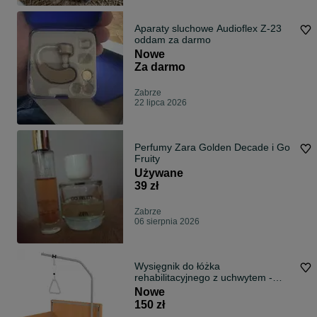
Aparaty sluchowe Audioflex Z-23
oddam za darmo
Nowe
Za darmo
Zabrze
22 lipca 2026
Perfumy Zara Golden Decade i Go
Fruity
Używane
39 zł
Zabrze
06 sierpnia 2026
Wysięgnik do łóżka
rehabilitacyjnego z uchwytem -
uniwersalny
Nowe
150 zł