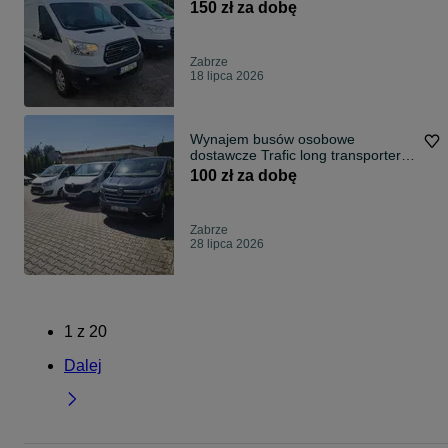
150 zł za dobę
Zabrze
18 lipca 2026
Wynajem busów osobowe
dostawcze Trafic long transporter
transit
100 zł za dobę
Zabrze
28 lipca 2026
1
z
20
Dalej