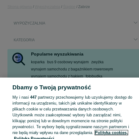
Strona główna
Wypożyczalnia
Śląskie
Zabrze
WYPOŻYCZALNIA
KATEGORIA
Popularne wyszukiwania
koparka
bus 9 osobowy wynajem
zwyżka
wynajem samochodu z bagażnikiem rowerowym
wynajem samochodu z hakiem
fotobudka
ścianka na urodziny
rozdrabniacz
Dbamy o Twoją prywatność
Zobacz Więcej
My i nasi
447
partnerzy przechowujemy lub uzyskujemy dostęp do
informacji na urządzeniu, takich jak unikalne identyfikatory w
plikach cookie w celu przetwarzania danych osobowych.
Skorzystaj z największego serwisu ogłoszeniowego - Zabrze i okolice! - kupuj lub sprzedawaj jeszcze wygodniej w kategorii Wypożyczalnia!
Zobacz Więc
Użytkownik może zaakceptować wybory lub zarządzać nimi,
klikając poniżej lub w dowolnym momencie na stronie polityki
Mapa kategorii
prywatności. Te wybory będą sygnalizowane naszym partnerom i
Mapa miejscowości
nie będą miały wpływu na dane przeglądania.
Polityka cookies,
Polityka Prywatności