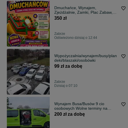
Dmuchańce, Wynajem,
Zjeżdżalnie, Zamki, Plac Zabaw,
Urodziny Komunie
350 zł
Zabrze
Odświeżono dzisiaj o 12:44
Wypożyczalnia/wynajem/busy/plan
deki/blaszaki/osobówki
99 zł za dobę
Zabrze
Dzisiaj o 07:10
Wynajem Busa/Busów 9 cio
osobowych Wolne terminy na
sierpień
200 zł za dobę