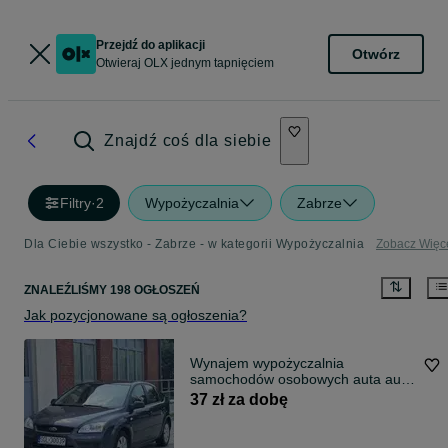
Przejdź do aplikacji
Otwórz
Otwieraj OLX jednym tapnięciem
Znajdź coś dla siebie
Filtry
·
2
Wypożyczalnia
Zabrze
Dla Ciebie wszystko - Zabrze - w kategorii Wypożyczalnia
Zobacz Więc
ZNALEŹLIŚMY 198 OGŁOSZEŃ
Jak pozycjonowane są ogłoszenia?
Wynajem wypożyczalnia
samochodów osobowych auta auto
zastępcze tanio
37 zł za dobę