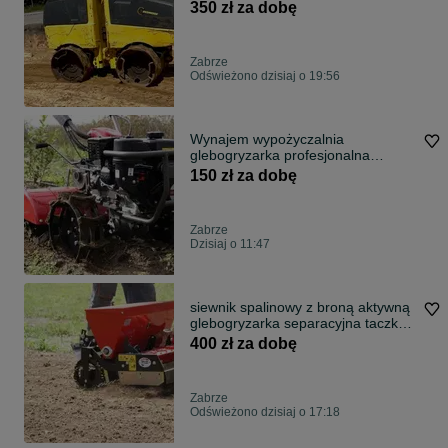
8500 Walec Piesek
350 zł za dobę
Zabrze
Odświeżono dzisiaj o 19:56
Wynajem wypożyczalnia
glebogryzarka profesjonalna
separacyjna koparka łańcuchowa
150 zł za dobę
równiarka betoniarka wycinarka do
darni siewnik spalinowy myjka
Zabrze
Dzisiaj o 11:47
siewnik spalinowy z broną aktywną
glebogryzarka separacyjna taczka
spalinowa koparka łańcuchowa
400 zł za dobę
traktorek kosiarka wycinarka do
darni wynajem
Zabrze
Odświeżono dzisiaj o 17:18