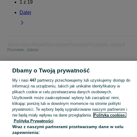
1
z
19
Dalej
Strona główna
Moda
Buty damskie
Pozostałe
Pozostałe - Śląskie
Pozostałe - Zabrze
POLSKA » ŚLĄSKIE » ZABRZE
Dbamy o Twoją prywatność
My i nasi
447
partnerzy przechowujemy lub uzyskujemy dostęp do
KATEGORIA
informacji na urządzeniu, takich jak unikalne identyfikatory w
plikach cookie w celu przetwarzania danych osobowych.
Zobacz Więc
Użytkownik może zaakceptować wybory lub zarządzać nimi,
Sprzedaż pozostałych butów damskich Zabrze ▶️ różne style, fasony i okazje ✅ Nowe i używane w atrakcyjnych cenach ✌ Znajdź oferty na OLX.pl!
klikając poniżej lub w dowolnym momencie na stronie polityki
prywatności. Te wybory będą sygnalizowane naszym partnerom i
Mapa kategorii
nie będą miały wpływu na dane przeglądania.
Polityka cookies,
Polityka Prywatności
Mapa miejscowości
Wraz z naszymi partnerami przetwarzamy dane w celu
Mapa ministron
zapewnienia: