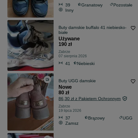
39
Granatowy
Pozostałe
Inny
Buty damskie buffalo 41 niebiesko-
białe
Używane
190 zł
Zabrze
07 sierpnia 2026
41
Niebieski
Buty UGG damskie
Nowe
80 zł
86,30 zł z Pakietem Ochronnym
Zabrze
19 lipca 2026
37
Brązowy
UGG
Zamsz