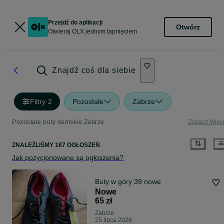
Przejdź do aplikacji
Otwórz
Otwieraj OLX jednym tapnięciem
Znajdź coś dla siebie
Filtry
·
2
Pozostałe
Zabrze
Pozostałe buty damskie Zabrze
Zobacz Więc
ZNALEŹLIŚMY 187 OGŁOSZEŃ
Jak pozycjonowane są ogłoszenia?
Buty w góry 39 nowe
Nowe
65 zł
Zabrze
25 lipca 2026