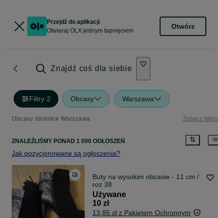
Przejdź do aplikacji
Otwórz
Otwieraj OLX jednym tapnięciem
Znajdź coś dla siebie
Filtry
·
2
Obcasy
Warszawa
Obcasy damskie Warszawa
Zobacz Więc
ZNALEŹLIŚMY
PONAD
1 000 OGŁOSZEŃ
Jak pozycjonowane są ogłoszenia?
Buty na wysokim obcasie - 11 cm /
roz 38
Używane
10 zł
13,85 zł z Pakietem Ochronnym