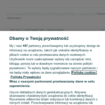
Strona główna
Moda
Buty damskie
Obcasy
Obcasy - Mazowieckie
Obca
- Warszawa
POLSKA » MAZOWIECKIE » WARSZAWA
Dbamy o Twoją prywatność
KATEGORIA
My i nasi
447
partnerzy przechowujemy lub uzyskujemy dostęp do
informacji na urządzeniu, takich jak unikalne identyfikatory w
Zobacz Więc
plikach cookie w celu przetwarzania danych osobowych.
Szeroki wybór butów na obcasie damskich Warszawa ▶️ Różne materiały i kolory ✅ Nowe i używane w atrakcyjnych cenach ✌ Sprawdź oferty na OLX.pl!
Użytkownik może zaakceptować wybory lub zarządzać nimi,
klikając poniżej lub w dowolnym momencie na stronie polityki
Mapa kategorii
prywatności. Te wybory będą sygnalizowane naszym partnerom i
nie będą miały wpływu na dane przeglądania.
Polityka cookies,
Mapa miejscowości
Polityka Prywatności
Mapa ministron
Wraz z naszymi partnerami przetwarzamy dane w celu
Popularne wyszukiwania
zapewnienia:
Użycie dokładnych danych geolokalizacyjnych. Aktywne
skanowanie charakterystyki urządzenia do celów identyfikacji.
Rozumienie odbiorców dzięki statystyce lub kombinacji danych z
różnych źródeł. Przechowywanie informacji na urządzeniu lub