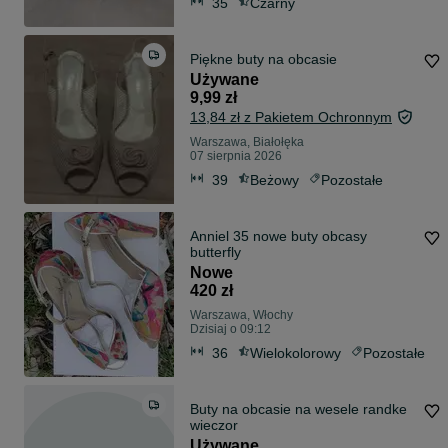
35
Czarny
Piękne buty na obcasie
Używane
9,99 zł
13,84 zł z Pakietem Ochronnym
Warszawa, Białołęka
07 sierpnia 2026
39
Beżowy
Pozostałe
Anniel 35 nowe buty obcasy
butterfly
Nowe
420 zł
Warszawa, Włochy
Dzisiaj o 09:12
36
Wielokolorowy
Pozostałe
Buty na obcasie na wesele randke
wieczor
Używane