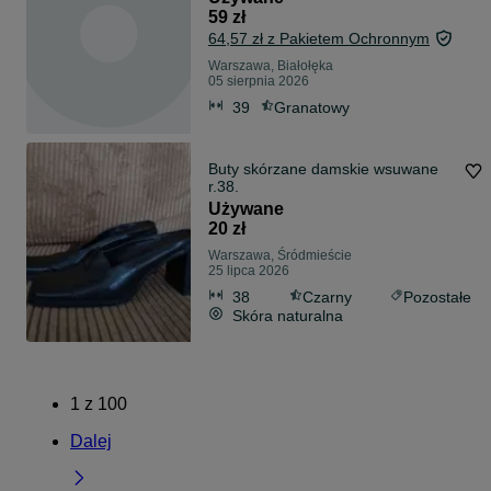
59 zł
64,57 zł z Pakietem Ochronnym
Warszawa, Białołęka
05 sierpnia 2026
39
Granatowy
Buty skórzane damskie wsuwane
r.38.
Używane
20 zł
Warszawa, Śródmieście
25 lipca 2026
38
Czarny
Pozostałe
Skóra naturalna
1
z
100
Dalej