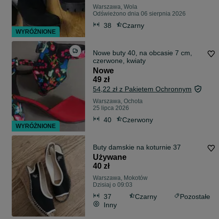
Warszawa, Wola
Odświeżono dnia 06 sierpnia 2026
38
Czarny
WYRÓŻNIONE
Nowe buty 40, na obcasie 7 cm,
czerwone, kwiaty
Nowe
49 zł
54,22 zł z Pakietem Ochronnym
Warszawa, Ochota
25 lipca 2026
40
Czerwony
WYRÓŻNIONE
Buty damskie na koturnie 37
Używane
40 zł
Warszawa, Mokotów
Dzisiaj o 09:03
37
Czarny
Pozostałe
Inny