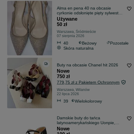
Alma en pena 40 na obcasie
cyrkonie odsłonięte pięty sylwester
święta
Używane
50 zł
Warszawa, Śródmieście
07 sierpnia 2026
40
Beżowy
Pozostałe
Skóra naturalna
Buty na obcasie Chanel hit 2026
Nowe
750 zł
779,75 zł z Pakietem Ochronnym
Warszawa, Wilanów
22 lipca 2026
39
Wielokolorowy
Damskie buty do tańca
latynoamerykańskiego Uonpie,
skórzane, wygodne,
Nowe