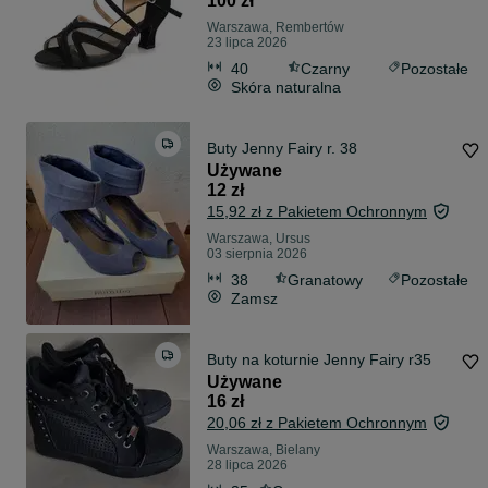
100 zł
Warszawa, Rembertów
23 lipca 2026
40
Czarny
Pozostałe
Skóra naturalna
Buty Jenny Fairy r. 38
Używane
12 zł
15,92 zł z Pakietem Ochronnym
Warszawa, Ursus
03 sierpnia 2026
38
Granatowy
Pozostałe
Zamsz
Buty na koturnie Jenny Fairy r35
Używane
16 zł
20,06 zł z Pakietem Ochronnym
Warszawa, Bielany
28 lipca 2026