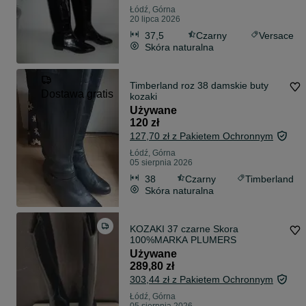
Łódź, Górna
20 lipca 2026
37,5
Czarny
Versace
Skóra naturalna
Timberland roz 38 damskie buty
Dostawa gratis
kozaki
Używane
120 zł
127,70 zł z Pakietem Ochronnym
Łódź, Górna
05 sierpnia 2026
38
Czarny
Timberland
Skóra naturalna
KOZAKI 37 czarne Skora
100%MARKA PLUMERS
Używane
289,80 zł
303,44 zł z Pakietem Ochronnym
Łódź, Górna