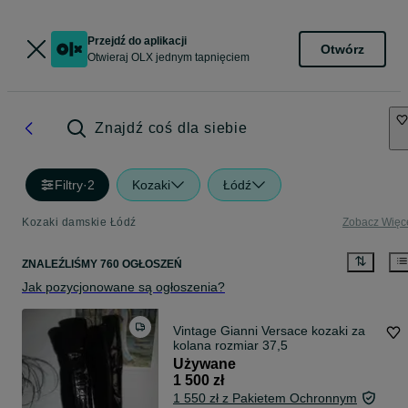
Przejdź do aplikacji
Otwórz
Otwieraj OLX jednym tapnięciem
Znajdź coś dla siebie
Filtry
·
2
Kozaki
Łódź
Kozaki damskie Łódź
Zobacz Więc
ZNALEŹLIŚMY 760 OGŁOSZEŃ
Jak pozycjonowane są ogłoszenia?
Vintage Gianni Versace kozaki za
kolana rozmiar 37,5
Używane
1 500 zł
1 550 zł z Pakietem Ochronnym