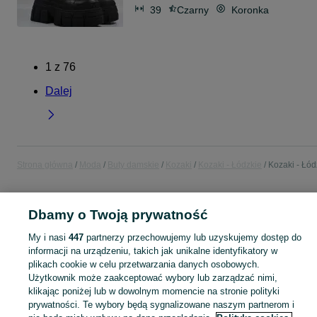
39
Czarny
Koronka
1
z
76
Dalej
Strona główna
Moda
Buty damskie
Kozaki
Kozaki - Łódzkie
Kozaki - Łód
POLSKA » ŁÓDZKIE » ŁÓDŹ
Dbamy o Twoją prywatność
My i nasi
447
partnerzy przechowujemy lub uzyskujemy dostęp do
KATEGORIA
informacji na urządzeniu, takich jak unikalne identyfikatory w
plikach cookie w celu przetwarzania danych osobowych.
Zobacz Więc
Szeroki wybór kozaków damskich Łódź ▶️ skórzane, zamszowe, na obcasie i zimowe ✅ Nowe i używane w atrakcyjnych cenach ✌ Znajdź oferty na OLX.pl!
Użytkownik może zaakceptować wybory lub zarządzać nimi,
klikając poniżej lub w dowolnym momencie na stronie polityki
prywatności. Te wybory będą sygnalizowane naszym partnerom i
Mapa kategorii