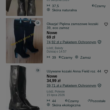
05 sierpnia 2026
37,5
Czarny
Skóra naturalna
Okazja! Piękna zamszowe kozaki
39, eco zamsz
Nowe
69 zł
74,92 zł z Pakietem Ochronnym
Łódź, Bałuty
Dzisiaj o 14:57
39
Czarny
Zamsz
Używane kozaki Anna Field roz. 44
Nowe
34,99 zł
39,71 zł z Pakietem Ochronnym
Łódź, Polesie
15 lipca 2026
44
Czarny
Pozostałe
Skóra ekologiczna