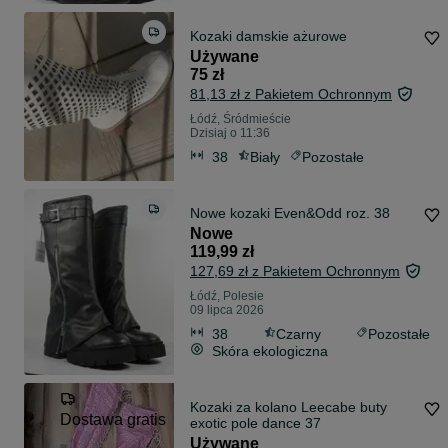
Kozaki damskie ażurowe
Używane
75 zł
81,13 zł z Pakietem Ochronnym
Łódź, Śródmieście
Dzisiaj o 11:36
38
Biały
Pozostałe
Nowe kozaki Even&Odd roz. 38
Nowe
119,99 zł
127,69 zł z Pakietem Ochronnym
Łódź, Polesie
09 lipca 2026
38
Czarny
Pozostałe
Skóra ekologiczna
Kozaki za kolano Leecabe buty
Dostawa gratis
exotic pole dance 37
Używane