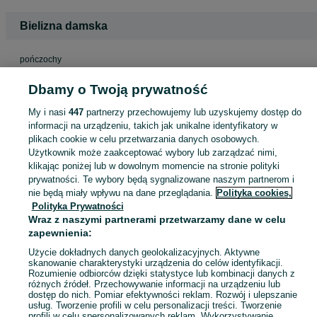
Bielizna damska
pończochy
Dbamy o Twoją prywatność
Buty damskie
My i nasi
447
partnerzy przechowujemy lub uzyskujemy dostęp do
informacji na urządzeniu, takich jak unikalne identyfikatory w
plikach cookie w celu przetwarzania danych osobowych.
kozaki
Użytkownik może zaakceptować wybory lub zarządzać nimi,
kozaki na koturnie
klikając poniżej lub w dowolnym momencie na stronie polityki
kozaki na platformie
prywatności. Te wybory będą sygnalizowane naszym partnerom i
nie będą miały wpływu na dane przeglądania.
Polityka cookies,
buty na koturnie
Polityka Prywatności
buty na platformie
Wraz z naszymi partnerami przetwarzamy dane w celu
salomon 41
zapewnienia:
koturnie buty damskie nr 37
Użycie dokładnych danych geolokalizacyjnych. Aktywne
skanowanie charakterystyki urządzenia do celów identyfikacji.
Rozumienie odbiorców dzięki statystyce lub kombinacji danych z
różnych źródeł. Przechowywanie informacji na urządzeniu lub
dostęp do nich. Pomiar efektywności reklam. Rozwój i ulepszanie
Buty męskie
usług. Tworzenie profili w celu personalizacji treści. Tworzenie
profili w celu spersonalizowanych reklam. Wykorzystywanie