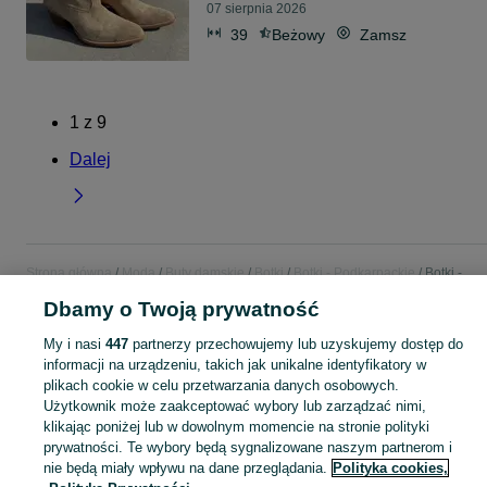
07 sierpnia 2026
39
Beżowy
Zamsz
1
z
9
Dalej
Strona główna
Moda
Buty damskie
Botki
Botki - Podkarpackie
Botki -
Tarnobrzeg
Dbamy o Twoją prywatność
My i nasi
447
partnerzy przechowujemy lub uzyskujemy dostęp do
KATEGORIA
informacji na urządzeniu, takich jak unikalne identyfikatory w
plikach cookie w celu przetwarzania danych osobowych.
Zobacz Więc
Szeroki wybór botek damskich Tarnobrzeg ▶️ skórzane, na obcasie, zamszowe i jesienne ✅ Nowe i używane w atrakcyjnych cenach ✌ Znajdź oferty na OLX.pl!
Użytkownik może zaakceptować wybory lub zarządzać nimi,
klikając poniżej lub w dowolnym momencie na stronie polityki
prywatności. Te wybory będą sygnalizowane naszym partnerom i
Mapa kategorii
nie będą miały wpływu na dane przeglądania.
Polityka cookies,