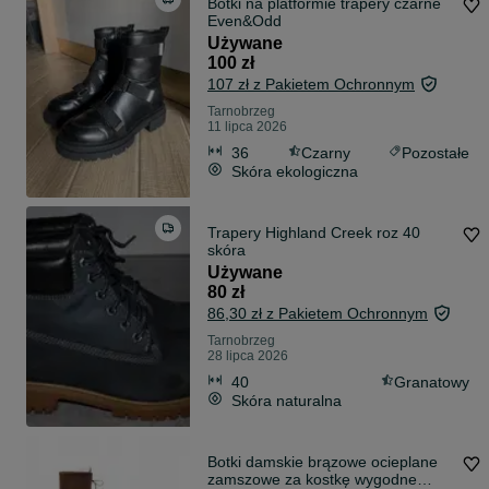
Botki na platformie trapery czarne
Even&Odd
Używane
100 zł
107 zł z Pakietem Ochronnym
Tarnobrzeg
11 lipca 2026
36
Czarny
Pozostałe
Skóra ekologiczna
Trapery Highland Creek roz 40
skóra
Używane
80 zł
86,30 zł z Pakietem Ochronnym
Tarnobrzeg
28 lipca 2026
40
Granatowy
Skóra naturalna
Botki damskie brązowe ocieplane
zamszowe za kostkę wygodne