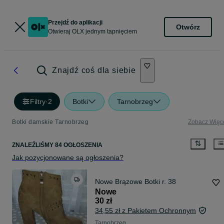
Przejdź do aplikacji
Otwórz
Otwieraj OLX jednym tapnięciem
Znajdź coś dla siebie
Filtry
·
2
Botki
Tarnobrzeg
Botki damskie Tarnobrzeg
Zobacz Więc
ZNALEŹLIŚMY 84 OGŁOSZENIA
Jak pozycjonowane są ogłoszenia?
Nowe Brązowe Botki r. 38
Nowe
30 zł
34,55 zł z Pakietem Ochronnym
Tarnobrzeg