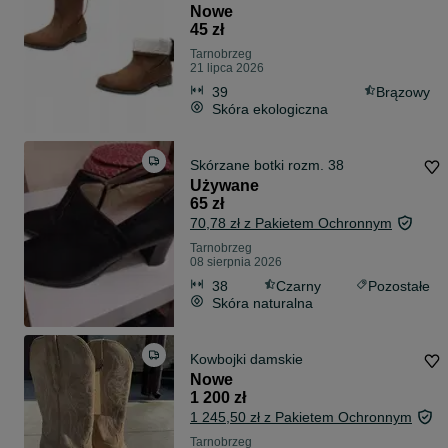
rozmiar 39
Nowe
45 zł
Tarnobrzeg
21 lipca 2026
39
Brązowy
Skóra ekologiczna
Skórzane botki rozm. 38
Używane
65 zł
70,78 zł z Pakietem Ochronnym
Tarnobrzeg
08 sierpnia 2026
38
Czarny
Pozostałe
Skóra naturalna
Kowbojki damskie
Nowe
1 200 zł
1 245,50 zł z Pakietem Ochronnym
Tarnobrzeg