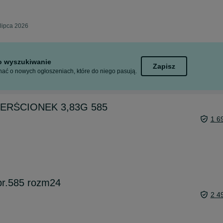
lipca 2026
to wyszukiwanie
Zapisz
ać o nowych ogłoszeniach, które do niego pasują.
 PIERŚCIONEK 3,83G 585
1 6
 pr.585 rozm24
2 4