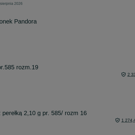
sierpnia 2026
ionek Pandora
 pr.585 rozm.19
2 3
z perełką 2,10 g pr. 585/ rozm 16
1 274,