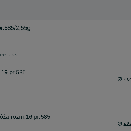
pr.585/2,55g
lipca 2026
r.19 pr.585
4 0
róża rozm.16 pr.585
4 8