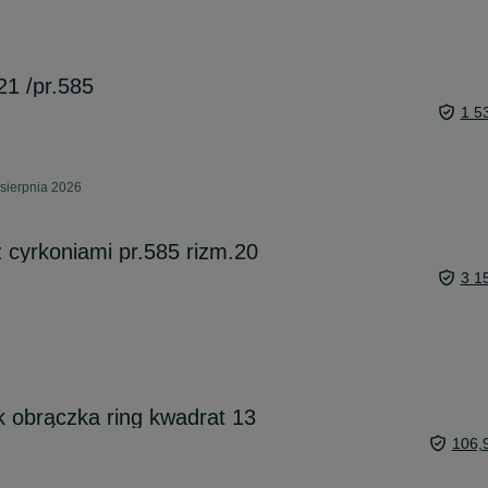
21 /pr.585
1 5
sierpnia 2026
z cyrkoniami pr.585 rizm.20
3 1
k obrączka ring kwadrat 13
106,