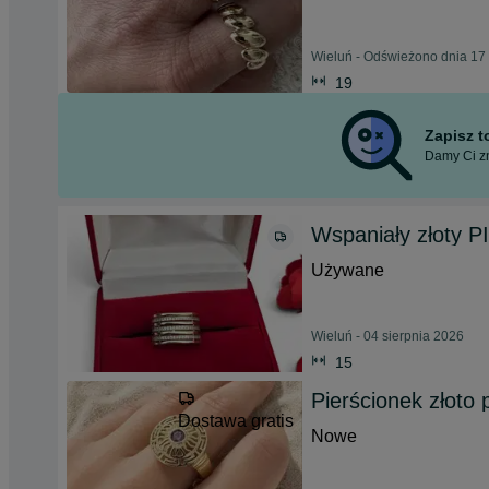
Wieluń - Odświeżono dnia 17 
19
Zapisz 
Damy Ci zn
Wspaniały złoty
Używane
Wieluń - 04 sierpnia 2026
15
Pierścionek złoto
Dostawa gratis
Nowe