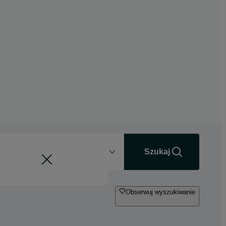
Odległość
+0 km
Szukaj
Obserwuj wyszukiwanie