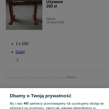
Używane
200 zł
Wieluń
19 lipca 2026
1
z
100
Dalej
Strona główna
Muzyka i Edukacja
Łódzkie
Wieluń
MUZYKA I EDUKACJA
Dbamy o Twoją prywatność
My i nasi
447
partnerzy przechowujemy lub uzyskujemy dostęp do
KATEGORIA
informacji na urządzeniu, takich jak unikalne identyfikatory w