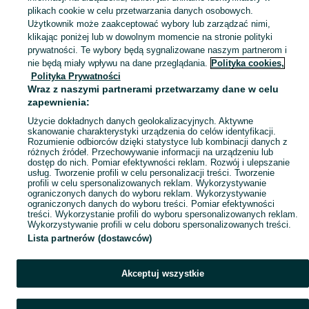
plikach cookie w celu przetwarzania danych osobowych.
Zobacz Więc
Sprzedaż towarów dla relaksu, twórczości i nauki Wieluń ▶️ Nowe i używane instrumenty, książki, filmy i inne ✌ Kupuj i sprzedawaj na OLX.pl!
Użytkownik może zaakceptować wybory lub zarządzać nimi,
klikając poniżej lub w dowolnym momencie na stronie polityki
prywatności. Te wybory będą sygnalizowane naszym partnerom i
Mapa kategorii
nie będą miały wpływu na dane przeglądania.
Polityka cookies,
Mapa miejscowości
Polityka Prywatności
Wraz z naszymi partnerami przetwarzamy dane w celu
Mapa ministron
zapewnienia:
Popularne wyszukiwania
Użycie dokładnych danych geolokalizacyjnych. Aktywne
skanowanie charakterystyki urządzenia do celów identyfikacji.
Rozumienie odbiorców dzięki statystyce lub kombinacji danych z
różnych źródeł. Przechowywanie informacji na urządzeniu lub
dostęp do nich. Pomiar efektywności reklam. Rozwój i ulepszanie
usług. Tworzenie profili w celu personalizacji treści. Tworzenie
profili w celu spersonalizowanych reklam. Wykorzystywanie
ograniczonych danych do wyboru reklam. Wykorzystywanie
ograniczonych danych do wyboru treści. Pomiar efektywności
treści. Wykorzystanie profili do wyboru spersonalizowanych reklam.
Wykorzystywanie profili w celu doboru spersonalizowanych treści.
Lista partnerów (dostawców)
Akceptuj wszystkie