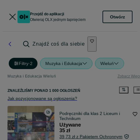
Przejdź do aplikacji
Otwórz
Otwieraj OLX jednym tapnięciem
Znajdź coś dla siebie
Filtry
·
2
Muzyka i Edukacja
Wieluń
Muzyka i Edukacja Wieluń
Zobacz Więc
ZNALEŹLIŚMY
PONAD
1 000 OGŁOSZEŃ
Jak pozycjonowane są ogłoszenia?
Podręczniki dla klas 2 Liceum i
Technikum
Używane
35 zł
39,73 zł z Pakietem Ochronnym