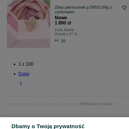
Złoty pierścionek p.585/3,59g z
cyrkoniami
Nowe
1 890 zł
Łódź, Bałuty
Dzisiaj o 07:11
20
1
z
100
Dalej
Strona główna
Moda
Biżuteria
Pierścionki
Pierścionki - Łódzkie
POLSKA » ŁÓDZKIE
Dbamy o Twoją prywatność