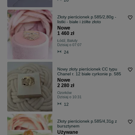
Złoty pierścionek p.585/2,80g -
listki - białe i żółte złoto
Nowe
1 460 zł
Łódź, Bałuty
Dzisiaj o 07:07
24
Nowy złoty pierścionek CC typu
Chanel r. 12 białe cyrkonie p. 585
Nowe
2 280 zł
Ozorków
Dzisiaj o 10:31
12
Złoty pierścionek p.585/4,31g z
bursztynem
Używane