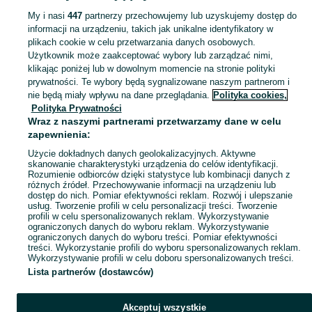
KATEGORIA
My i nasi
447
partnerzy przechowujemy lub uzyskujemy dostęp do
informacji na urządzeniu, takich jak unikalne identyfikatory w
plikach cookie w celu przetwarzania danych osobowych.
Zobacz Więc
Szeroki wybór pierścionków Łódzkie ▶️ srebrne, złote, z kamieniami i zaręczynowe ✅ Nowe i używane w atrakcyjnych cenach ✌ Znajdź oferty na OLX.pl!
Użytkownik może zaakceptować wybory lub zarządzać nimi,
klikając poniżej lub w dowolnym momencie na stronie polityki
prywatności. Te wybory będą sygnalizowane naszym partnerom i
Mapa kategorii
nie będą miały wpływu na dane przeglądania.
Polityka cookies,
Mapa miejscowości
Polityka Prywatności
Wraz z naszymi partnerami przetwarzamy dane w celu
Mapa ministron
zapewnienia:
Popularne wyszukiwania
Użycie dokładnych danych geolokalizacyjnych. Aktywne
skanowanie charakterystyki urządzenia do celów identyfikacji.
Rozumienie odbiorców dzięki statystyce lub kombinacji danych z
różnych źródeł. Przechowywanie informacji na urządzeniu lub
dostęp do nich. Pomiar efektywności reklam. Rozwój i ulepszanie
usług. Tworzenie profili w celu personalizacji treści. Tworzenie
profili w celu spersonalizowanych reklam. Wykorzystywanie
ograniczonych danych do wyboru reklam. Wykorzystywanie
ograniczonych danych do wyboru treści. Pomiar efektywności
treści. Wykorzystanie profili do wyboru spersonalizowanych reklam.
Wykorzystywanie profili w celu doboru spersonalizowanych treści.
Lista partnerów (dostawców)
Akceptuj wszystkie