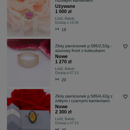
różowym kamieniem
Używane
1 000 zł
Łódź, Bałuty
Dzisiaj o 14:30
19
Złoty pierścionek p.585/2,53g -
ażurowy front z kuleczkami
Nowe
1 270 zł
Łódź, Bałuty
Dzisiaj o 07:13
20
Złoty pierścionek p.585/4,42g z
żółtymi i czarnymi kamieniami
Nowe
2 300 zł
Łódź, Bałuty
Dzisiaj o 07:10
20