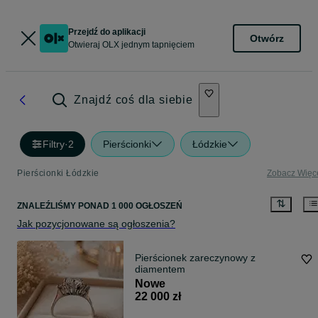
Przejdź do aplikacji
Otwórz
Otwieraj OLX jednym tapnięciem
Znajdź coś dla siebie
Filtry
·
2
Pierścionki
Łódzkie
Pierścionki Łódzkie
Zobacz Więc
ZNALEŹLIŚMY
PONAD
1 000 OGŁOSZEŃ
Jak pozycjonowane są ogłoszenia?
Pierścionek zareczynowy z
diamentem
Nowe
22 000 zł