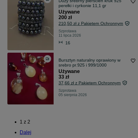
Duży srebrny pierścień kruk 925
perełki i cyrkonie 11,1 gr
Używane
200 zł
210,50 zł z Pakietem Ochronnym
Szprotawa
11 lipca 2026
16
Bursztyn naturalny oprawiony w
srebro pr.925 i 999/1000
Używane
33 zł
37,66 zł z Pakietem Ochronnym
Szprotawa
05 sierpnia 2026
1
z
2
Dalej