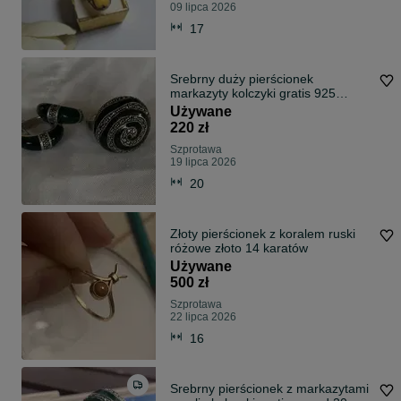
09 lipca 2026
17
Srebrny duży pierścionek
markazyty kolczyki gratis 925
powyżej 20 gr
Używane
220 zł
Szprotawa
19 lipca 2026
20
Złoty pierścionek z koralem ruski
różowe złoto 14 karatów
Używane
500 zł
Szprotawa
22 lipca 2026
16
Srebrny pierścionek z markazytami