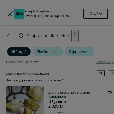
Przejdź do aplikacji
Otwórz
Otwieraj OLX jednym tapnięciem
Znajdź coś dla siebie
Filtry
·
2
Pierścionki
Szprotawa
Pierścionki Szprotawa
Zobacz Więc
ZNALEŹLIŚMY 19 OGŁOSZEŃ
Jak pozycjonowane są ogłoszenia?
Złoty pierścionek z dużym
kamieniem
Używane
2 025 zł
Szprotawa