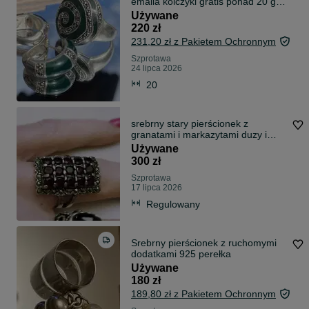
emalia kolczyki gratis ponad 20 gr
próba 925
Używane
220 zł
231,20 zł z Pakietem Ochronnym
Szprotawa
24 lipca 2026
20
srebrny stary pierścionek z
granatami i markazytami duzy i
piękny
Używane
300 zł
Szprotawa
17 lipca 2026
Regulowany
Srebrny pierścionek z ruchomymi
dodatkami 925 perełka
Używane
180 zł
189,80 zł z Pakietem Ochronnym