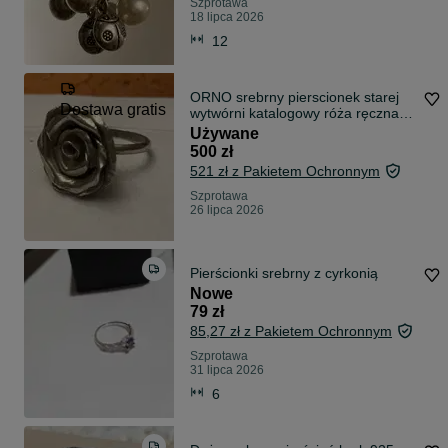
Szprotawa
18 lipca 2026
12
ORNO srebrny pierscionek starej
Dostawa gratis
wytwórni katalogowy róża ręczna
robota
Używane
500 zł
521 zł z Pakietem Ochronnym
Szprotawa
26 lipca 2026
Pierścionki srebrny z cyrkonią
Nowe
79 zł
85,27 zł z Pakietem Ochronnym
Szprotawa
31 lipca 2026
6