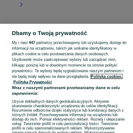
Strona główna
Moda
Biżuteria
Pierścionki
Pierścionki - Lubuskie
Pierścionki - Szprotawa
Dbamy o Twoją prywatność
My i nasi
447
partnerzy przechowujemy lub uzyskujemy dostęp do
KATEGORIA
informacji na urządzeniu, takich jak unikalne identyfikatory w
plikach cookie w celu przetwarzania danych osobowych.
Użytkownik może zaakceptować wybory lub zarządzać nimi,
Zobacz Więc
Szeroki wybór pierścionków Szprotawa ▶️ srebrne, złote, z kamieniami i zaręczynowe ✅ Nowe i używane w atrakcyjnych cenach ✌ Znajdź oferty na OLX.pl!
klikając poniżej lub w dowolnym momencie na stronie polityki
prywatności. Te wybory będą sygnalizowane naszym partnerom i
nie będą miały wpływu na dane przeglądania.
Polityka cookies,
Mapa kategorii
Polityka Prywatności
Mapa miejscowości
Wraz z naszymi partnerami przetwarzamy dane w celu
Mapa ministron
zapewnienia:
Popularne wyszukiwania
Użycie dokładnych danych geolokalizacyjnych. Aktywne
skanowanie charakterystyki urządzenia do celów identyfikacji.
Rozumienie odbiorców dzięki statystyce lub kombinacji danych z
różnych źródeł. Przechowywanie informacji na urządzeniu lub
dostęp do nich. Pomiar efektywności reklam. Rozwój i ulepszanie
usług. Tworzenie profili w celu personalizacji treści. Tworzenie
profili w celu spersonalizowanych reklam. Wykorzystywanie
ograniczonych danych do wyboru reklam. Wykorzystywanie