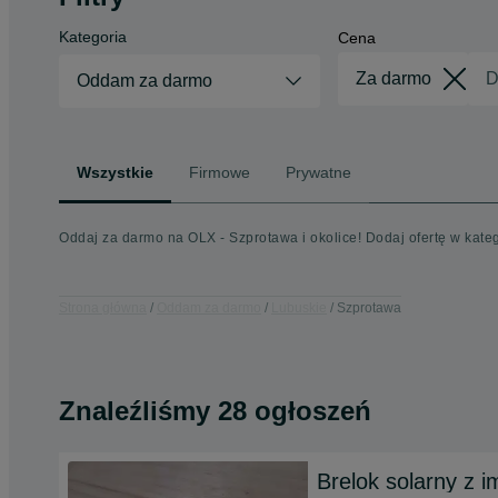
Kategoria
Cena
Oddam za darmo
Wszystkie
Firmowe
Prywatne
Oddaj za darmo na OLX - Szprotawa i okolice! Dodaj ofertę w kat
Strona główna
Oddam za darmo
Lubuskie
Szprotawa
Znaleźliśmy 28 ogłoszeń
Brelok solarny z i