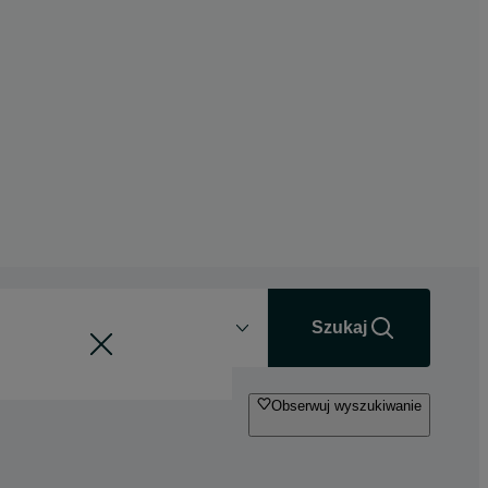
Odległość
+0 km
Szukaj
Obserwuj wyszukiwanie