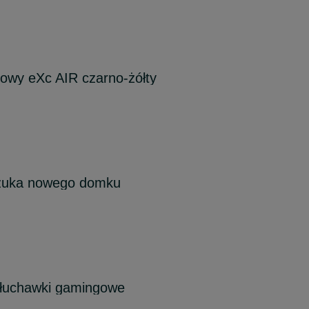
wy eXc AIR czarno-żółty
szuka nowego domku
łuchawki gamingowe