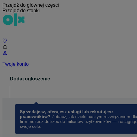
Przejdź do głównej części
Przejdź do stopki
Czat
Twoje konto
Dodaj ogłoszenie
Dla biznesu
opens in a new tab
Sprzedajesz, oferujesz usługi lub rekrutujesz
pracowników?
Zobacz, jak dzięki naszym rozwiązaniom dl
firm możesz dotrzeć do milionów użytkowników — i osiągną
swoje cele.