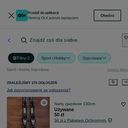
Przejdź do aplikacji
Otwórz
Otwieraj OLX jednym tapnięciem
Znajdź coś dla siebie
Filtry
·
2
Sport i Hobby
Szprotawa
Sport i Hobby Szprotawa
Zobacz Więc
ZNALEŹLIŚMY 376 OGŁOSZEŃ
Jak pozycjonowane są ogłoszenia?
Narty zjazdowe 130cm
Używane
50 zł
56 zł z Pakietem Ochronnym