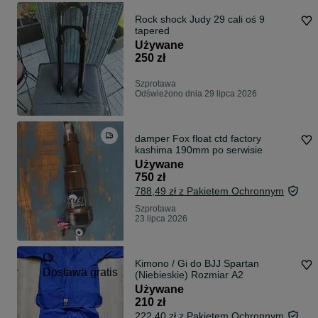
Rock shock Judy 29 cali oś 9
tapered
Używane
250 zł
Szprotawa
Odświeżono dnia 29 lipca 2026
damper Fox float ctd factory
kashima 190mm po serwisie
Używane
750 zł
788,49 zł z Pakietem Ochronnym
Szprotawa
23 lipca 2026
Kimono / Gi do BJJ Spartan
Dostawa gratis
(Niebieskie) Rozmiar A2
Używane
210 zł
222,40 zł z Pakietem Ochronnym