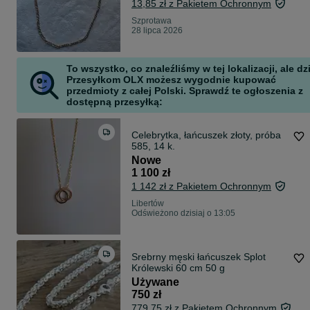
13,85 zł z Pakietem Ochronnym
Szprotawa
28 lipca 2026
To wszystko, co znaleźliśmy w tej lokalizacji, ale dz
Przesyłkom OLX możesz wygodnie kupować
przedmioty z całej Polski. Sprawdź te ogłoszenia z
dostępną przesyłką:
Celebrytka, łańcuszek złoty, próba
585, 14 k.
Nowe
1 100 zł
1 142 zł z Pakietem Ochronnym
Libertów
Odświeżono dzisiaj o 13:05
Srebrny męski łańcuszek Splot
Królewski 60 cm 50 g
Używane
750 zł
779,75 zł z Pakietem Ochronnym