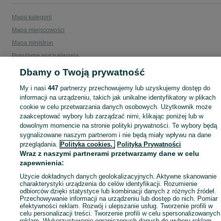
Mapa kategorii
Mapa miejscowości
Mapa ministron
Popularne wyszukiwania
Dbamy o Twoją prywatność
My i nasi
447
partnerzy przechowujemy lub uzyskujemy dostęp do
informacji na urządzeniu, takich jak unikalne identyfikatory w plikach
cookie w celu przetwarzania danych osobowych. Użytkownik może
zaakceptować wybory lub zarządzać nimi, klikając poniżej lub w
dowolnym momencie na stronie polityki prywatności. Te wybory będą
sygnalizowane naszym partnerom i nie będą miały wpływu na dane
przeglądania.
Polityka cookies,
Polityka Prywatności
Wraz z naszymi partnerami przetwarzamy dane w celu
zapewnienia:
Użycie dokładnych danych geolokalizacyjnych. Aktywne skanowanie
charakterystyki urządzenia do celów identyfikacji. Rozumienie
odbiorców dzięki statystyce lub kombinacji danych z różnych źródeł.
Przechowywanie informacji na urządzeniu lub dostęp do nich. Pomiar
efektywności reklam. Rozwój i ulepszanie usług. Tworzenie profili w
celu personalizacji treści. Tworzenie profili w celu spersonalizowanych
reklam. Wykorzystywanie ograniczonych danych do wyboru reklam.