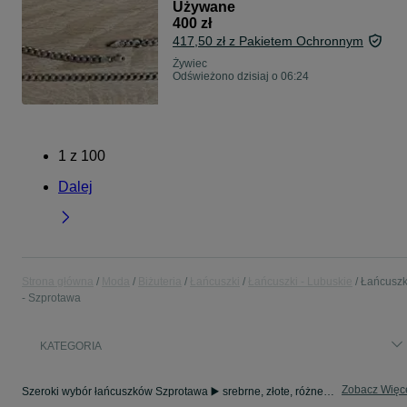
Używane
400 zł
417,50 zł z Pakietem Ochronnym
Żywiec
Odświeżono dzisiaj o 06:24
1
z
100
Dalej
Strona główna
Moda
Biżuteria
Łańcuszki
Łańcuszki - Lubuskie
Łańcuszk
- Szprotawa
KATEGORIA
Zobacz Więc
Szeroki wybór łańcuszków Szprotawa ▶️ srebrne, złote, różne sploty i długości ✅ Nowe i używane w dobrych cenach ☝ Sprawdź ogłoszenia online na OLX.pl!