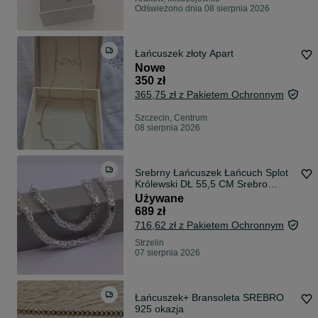
Odświeżono dnia 08 sierpnia 2026
Łańcuszek złoty Apart
Nowe
350 zł
365,75 zł z Pakietem Ochronnym
Szczecin, Centrum
08 sierpnia 2026
Srebrny Łańcuszek Łańcuch Splot
Królewski DŁ 55,5 CM Srebro
PR.925 33,52g. 574/08/26
Używane
689 zł
716,62 zł z Pakietem Ochronnym
Strzelin
07 sierpnia 2026
Łańcuszek+ Bransoleta SREBRO
925 okazja