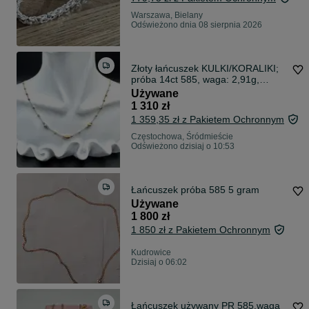
Warszawa, Bielany
Odświeżono dnia 08 sierpnia 2026
Złoty łańcuszek KULKI/KORALIKI;
próba 14ct 585, waga: 2,91g,
długość: 45cm
Używane
1 310 zł
1 359,35 zł z Pakietem Ochronnym
Częstochowa, Śródmieście
Odświeżono dzisiaj o 10:53
Łańcuszek próba 585 5 gram
Używane
1 800 zł
1 850 zł z Pakietem Ochronnym
Kudrowice
Dzisiaj o 06:02
Łańcuszek używany PR 585,waga