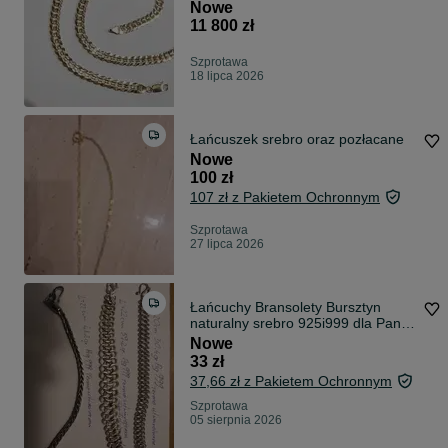
Nowe
11 800 zł
Szprotawa
18 lipca 2026
Łańcuszek srebro oraz pozłacane
Nowe
100 zł
107 zł z Pakietem Ochronnym
Szprotawa
27 lipca 2026
Łańcuchy Bransolety Bursztyn
naturalny srebro 925i999 dla Pani i
Pana
Nowe
33 zł
37,66 zł z Pakietem Ochronnym
Szprotawa
05 sierpnia 2026