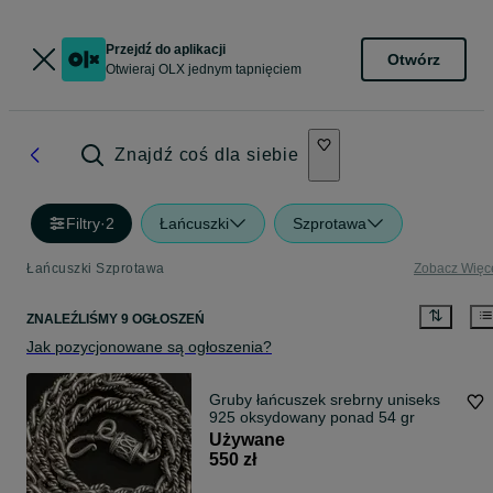
Przejdź do aplikacji
Otwórz
Otwieraj OLX jednym tapnięciem
Znajdź coś dla siebie
Filtry
·
2
Łańcuszki
Szprotawa
Łańcuszki Szprotawa
Zobacz Więc
ZNALEŹLIŚMY 9 OGŁOSZEŃ
Jak pozycjonowane są ogłoszenia?
Gruby łańcuszek srebrny uniseks
925 oksydowany ponad 54 gr
Używane
550 zł