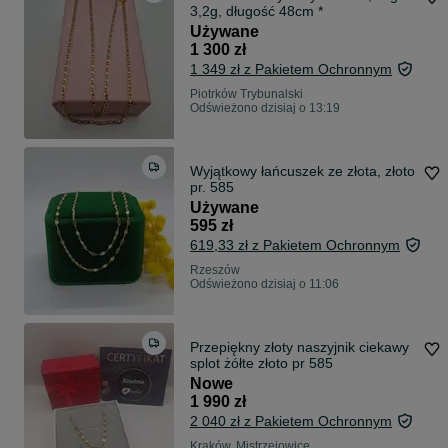
3,2g, długość 48cm *
Używane
1 300 zł
1 349 zł z Pakietem Ochronnym
Piotrków Trybunalski
Odświeżono dzisiaj o 13:19
Wyjątkowy łańcuszek ze złota, złoto
pr. 585
Używane
595 zł
619,33 zł z Pakietem Ochronnym
Rzeszów
Odświeżono dzisiaj o 11:06
Przepiękny złoty naszyjnik ciekawy
splot żółte złoto pr 585
Nowe
1 990 zł
2 040 zł z Pakietem Ochronnym
Kraków, Mistrzejowice