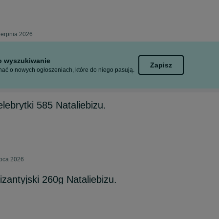
ierpnia 2026
to wyszukiwanie
Zapisz
ać o nowych ogłoszeniach, które do niego pasują.
lebrytki 585 Nataliebizu.
ipca 2026
zantyjski 260g Nataliebizu.