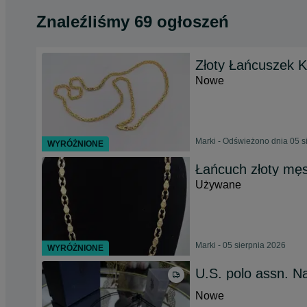
Znaleźliśmy 69 ogłoszeń
Złoty Łańcuszek K
Nowe
Marki - Odświeżono dnia 05 s
WYRÓŻNIONE
Łańcuch złoty męsk
Używane
Marki - 05 sierpnia 2026
WYRÓŻNIONE
U.S. polo assn. N
Nowe