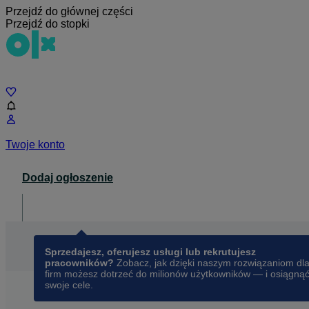
Przejdź do głównej części
Przejdź do stopki
Czat
Twoje konto
Dodaj ogłoszenie
Dla biznesu
opens in a new tab
Sprzedajesz, oferujesz usługi lub rekrutujesz
pracowników?
Zobacz, jak dzięki naszym rozwiązaniom dl
firm możesz dotrzeć do milionów użytkowników — i osiągną
swoje cele.