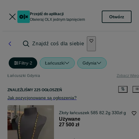
Przejdź do aplikacji
Otwórz
Otwieraj OLX jednym tapnięciem
Znajdź coś dla siebie
Filtry
·
2
Łańcuszki
Gdynia
Łańcuszki Gdynia
Zobacz Więc
ZNALEŹLIŚMY 225 OGŁOSZEŃ
Jak pozycjonowane są ogłoszenia?
Złoty łańcuszek 585 82.2g 330zł g
Używane
27 500 zł