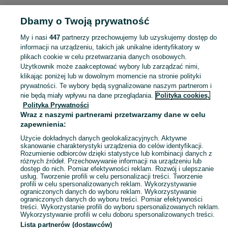
POLSKA » POMORSKIE » GDYNIA
Dbamy o Twoją prywatność
My i nasi
447
partnerzy przechowujemy lub uzyskujemy dostęp do
KATEGORIA
informacji na urządzeniu, takich jak unikalne identyfikatory w
plikach cookie w celu przetwarzania danych osobowych.
Użytkownik może zaakceptować wybory lub zarządzać nimi,
Zobacz Więc
Szeroki wybór łańcuszków Gdynia ▶️ srebrne, złote, różne sploty i długości ✅ Nowe i używane w dobrych cenach ☝ Sprawdź ogłoszenia online na OLX.pl!
klikając poniżej lub w dowolnym momencie na stronie polityki
prywatności. Te wybory będą sygnalizowane naszym partnerom i
nie będą miały wpływu na dane przeglądania.
Polityka cookies,
Mapa kategorii
Polityka Prywatności
Mapa miejscowości
Wraz z naszymi partnerami przetwarzamy dane w celu
zapewnienia:
Mapa ministron
Użycie dokładnych danych geolokalizacyjnych. Aktywne
Popularne wyszukiwania
skanowanie charakterystyki urządzenia do celów identyfikacji.
Rozumienie odbiorców dzięki statystyce lub kombinacji danych z
różnych źródeł. Przechowywanie informacji na urządzeniu lub
dostęp do nich. Pomiar efektywności reklam. Rozwój i ulepszanie
usług. Tworzenie profili w celu personalizacji treści. Tworzenie
profili w celu spersonalizowanych reklam. Wykorzystywanie
ograniczonych danych do wyboru reklam. Wykorzystywanie
ograniczonych danych do wyboru treści. Pomiar efektywności
treści. Wykorzystanie profili do wyboru spersonalizowanych reklam.
Wykorzystywanie profili w celu doboru spersonalizowanych treści.
Lista partnerów (dostawców)