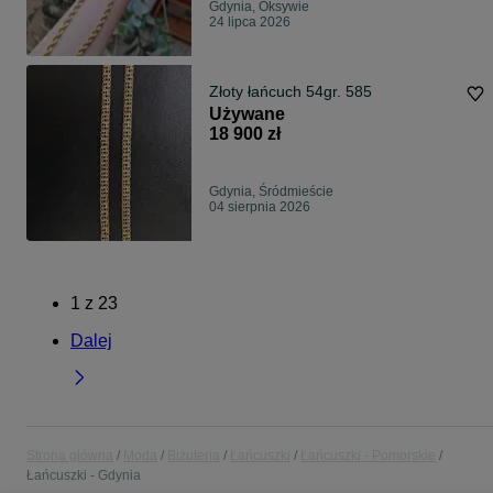
Gdynia, Oksywie
24 lipca 2026
Złoty łańcuch 54gr. 585
Używane
18 900 zł
Gdynia, Śródmieście
04 sierpnia 2026
1
z
23
Dalej
Strona główna
Moda
Biżuteria
Łańcuszki
Łańcuszki - Pomorskie
Łańcuszki - Gdynia