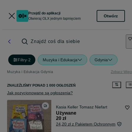
Przejdź do aplikacji
Otwórz
Otwieraj OLX jednym tapnięciem
Znajdź coś dla siebie
Filtry
·
2
Muzyka i Edukacja
Gdynia
Muzyka i Edukacja Gdynia
Zobacz Więc
ZNALEŹLIŚMY
PONAD
1 000 OGŁOSZEŃ
Jak pozycjonowane są ogłoszenia?
Kasia Keller Tomasz Niefart
Używane
20 zł
24,20 zł z Pakietem Ochronnym