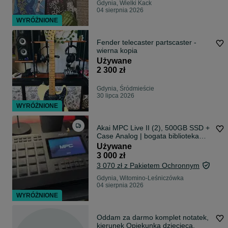
Gdynia, Wielki Kack
04 sierpnia 2026
WYRÓŻNIONE
Fender telecaster partscaster -
wierna kopia
Używane
2 300 zł
Gdynia, Śródmieście
30 lipca 2026
WYRÓŻNIONE
Akai MPC Live II (2), 500GB SSD +
Case Analog | bogata biblioteka
sampli, bardzo dobry stan
Używane
3 000 zł
3 070 zł z Pakietem Ochronnym
Gdynia, Witomino-Leśniczówka
04 sierpnia 2026
WYRÓŻNIONE
Oddam za darmo komplet notatek,
kierunek Opiekunka dziecięca.