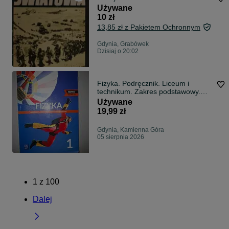
Używane
10 zł
13,85 zł z Pakietem Ochronnym
Gdynia, Grabówek
Dzisiaj o 20:02
Fizyka. Podręcznik. Liceum i
technikum. Zakres podstawowy.
Klasa 1.
Używane
19,99 zł
Gdynia, Kamienna Góra
05 sierpnia 2026
1
z
100
Dalej