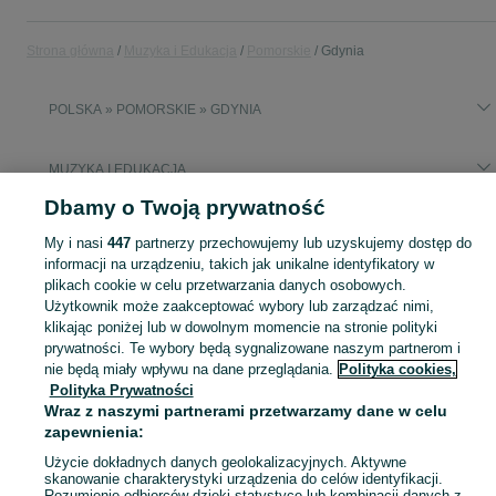
Strona główna
Muzyka i Edukacja
Pomorskie
Gdynia
POLSKA » POMORSKIE » GDYNIA
MUZYKA I EDUKACJA
Dbamy o Twoją prywatność
KATEGORIA
My i nasi
447
partnerzy przechowujemy lub uzyskujemy dostęp do
informacji na urządzeniu, takich jak unikalne identyfikatory w
Zobacz Więc
plikach cookie w celu przetwarzania danych osobowych.
Sprzedaż towarów dla relaksu, twórczości i nauki Gdynia ▶️ Nowe i używane instrumenty, książki, filmy i inne ✌ Kupuj i sprzedawaj na OLX.pl!
Użytkownik może zaakceptować wybory lub zarządzać nimi,
klikając poniżej lub w dowolnym momencie na stronie polityki
Mapa kategorii
prywatności. Te wybory będą sygnalizowane naszym partnerom i
nie będą miały wpływu na dane przeglądania.
Polityka cookies,
Mapa miejscowości
Polityka Prywatności
Mapa ministron
Wraz z naszymi partnerami przetwarzamy dane w celu
Popularne wyszukiwania
zapewnienia:
Użycie dokładnych danych geolokalizacyjnych. Aktywne
skanowanie charakterystyki urządzenia do celów identyfikacji.
Rozumienie odbiorców dzięki statystyce lub kombinacji danych z