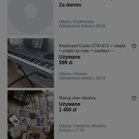
Za darmo
Gdynia, Śródmieście
Odświeżono dzisiaj o 08:50
Keyboard Casio CTK-671 + stojak
+ pulpit na nuty + zasilacz –
komplet
Używane
599 zł
Gdynia, Oksywie
Odświeżono dzisiaj o 18:02
Mangi stan idealny
Używane
1 400 zł
Gdynia, Chwarzno-Wiczlino
Dzisiaj o 17:38