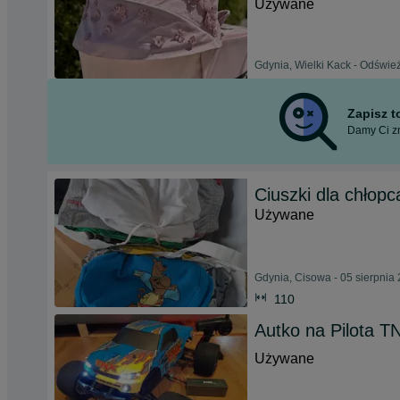
Używane
Gdynia, Wielki Kack - Odświe
Zapisz 
Damy Ci zn
Ciuszki dla chłop
Używane
Gdynia, Cisowa - 05 sierpnia
110
Autko na Pilota T
Używane