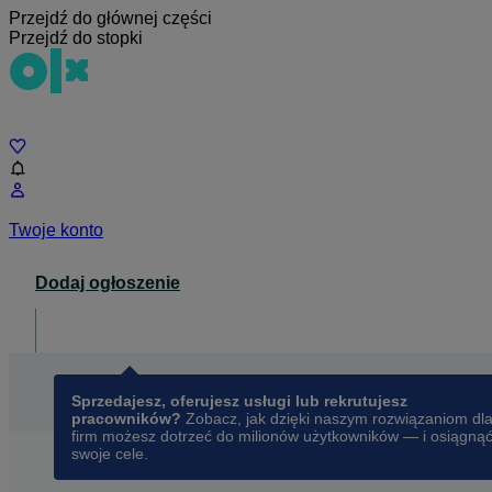
Przejdź do głównej części
Przejdź do stopki
Czat
Twoje konto
Dodaj ogłoszenie
Dla biznesu
opens in a new tab
Sprzedajesz, oferujesz usługi lub rekrutujesz
pracowników?
Zobacz, jak dzięki naszym rozwiązaniom dl
firm możesz dotrzeć do milionów użytkowników — i osiągną
swoje cele.