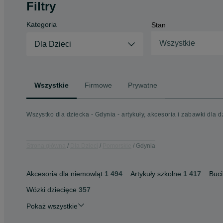
Filtry
Kategoria
Stan
Wszystkie
Dla Dzieci
Wszystkie
Firmowe
Prywatne
Wszystko dla dziecka - Gdynia - artykuły, akcesoria i zabawki dla d
Strona główna
Dla Dzieci
Pomorskie
Gdynia
Akcesoria dla niemowląt
1 494
Artykuły szkolne
1 417
Buci
Wózki dziecięce
357
Pokaż wszystkie