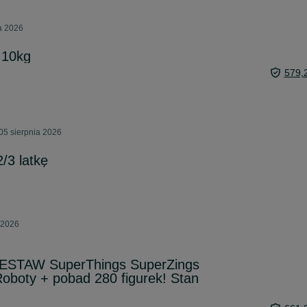
a 2026
 10kg
579,
05 sierpnia 2026
2/3 latkę
 2026
STAW SuperThings SuperZings
Roboty + pobad 280 figurek! Stan