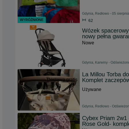
Gdynia, Redłowo - 05 sierpni
WYRÓŻNIONE
62
Wózek spacerowy 
nowy pełna gwara
Nowe
Gdynia, Karwiny - Odświeżono
La Millou Torba 
Komplet zaczepów
Dostawa gratis
Używane
Gdynia, Redłowo - Odświeżono
Cybex Priam 2w1 4
Rose Gold- kompl