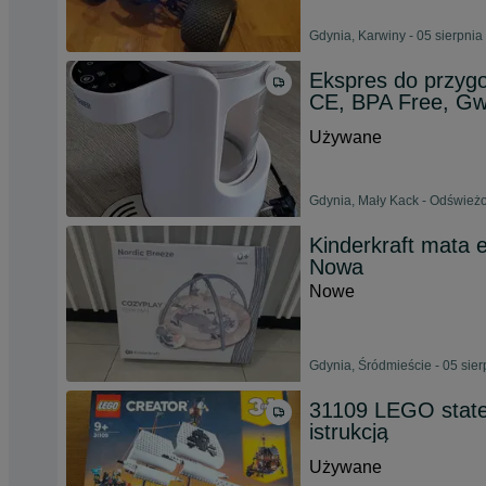
Gdynia, Karwiny - 05 sierpnia
Ekspres do przyg
CE, BPA Free, Gw
Używane
Gdynia, Mały Kack - Odświeżo
Kinderkraft mata 
Nowa
Nowe
Gdynia, Śródmieście - 05 sie
31109 LEGO statek 
istrukcją
Używane