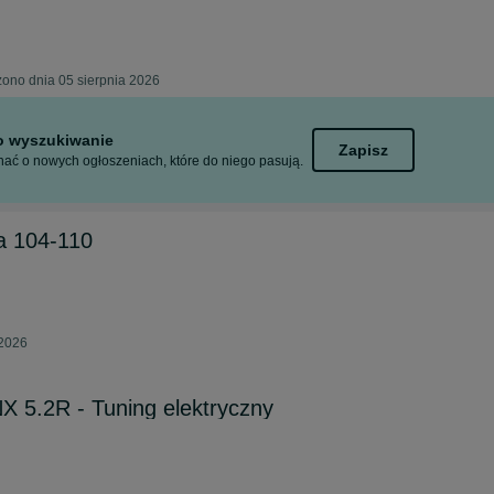
żono dnia 05 sierpnia 2026
to wyszukiwanie
Zapisz
ać o nowych ogłoszeniach, które do niego pasują.
ca 104-110
 2026
NX 5.2R - Tuning elektryczny