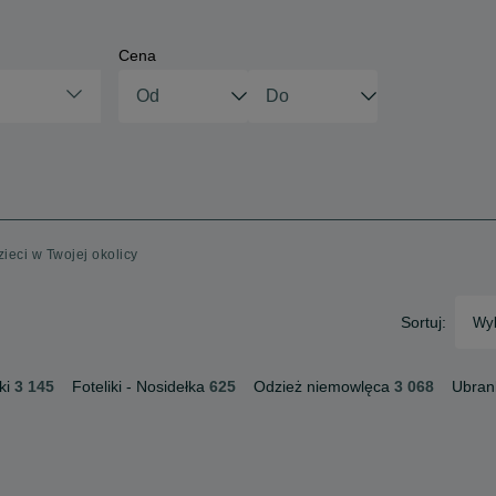
Cena
zieci w Twojej okolicy
Sortuj:
Wyb
ki
3 145
Foteliki - Nosidełka
625
Odzież niemowlęca
3 068
Ubran