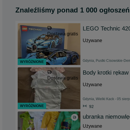
Znaleźliśmy
ponad
1 000 ogłoszeń
LEGO Technic 42
Dostawa gratis
Używane
Gdynia, Pustki Cisowskie-Dem
WYRÓŻNIONE
Body krotki rękaw
Dostawa gratis
Używane
Gdynia, Wielki Kack - 05 sier
WYRÓŻNIONE
92
ubranka niemowlę
Używane