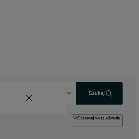
Odległość
+0 km
Szukaj
Obserwuj wyszukiwanie