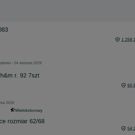
083
1 258,
ptowo - 04 sierpnia 2026
 h&m r. 92 7szt
65,
pnia 2026
Wielokolorowy
ce rozmiar 62/68
54,