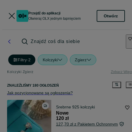
Przejdź do aplikacji
Otwórz
Otwieraj OLX jednym tapnięciem
Znajdź coś dla siebie
Filtry
·
2
Kolczyki
Zgierz
Kolczyki Zgierz
Zobacz Więc
ZNALEŹLIŚMY 180 OGŁOSZEŃ
Jak pozycjonowane są ogłoszenia?
Srebrne 925 kolczyki
Nowe
120 zł
127,70 zł z Pakietem Ochronnym