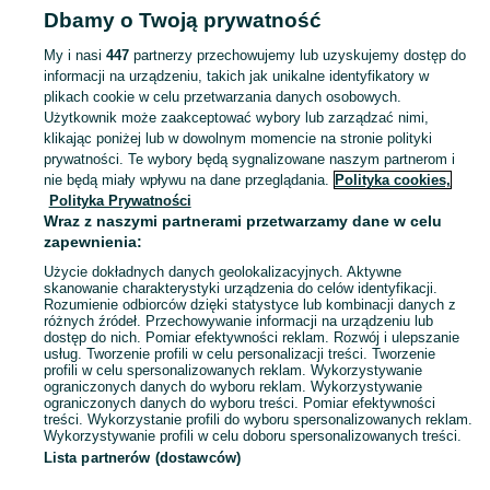
Dbamy o Twoją prywatność
Zgierz
My i nasi
447
partnerzy przechowujemy lub uzyskujemy dostęp do
informacji na urządzeniu, takich jak unikalne identyfikatory w
KATEGORIA
plikach cookie w celu przetwarzania danych osobowych.
Użytkownik może zaakceptować wybory lub zarządzać nimi,
Zobacz Więc
Szeroki wybór kolczyków Zgierz ▶️ srebrne, złote, wiszące, sztyftowe ✅ Nowe i używane w dobrych cenach ☝ Sprawdź ogłoszenia online na OLX.pl!
klikając poniżej lub w dowolnym momencie na stronie polityki
prywatności. Te wybory będą sygnalizowane naszym partnerom i
nie będą miały wpływu na dane przeglądania.
Polityka cookies,
Mapa kategorii
Polityka Prywatności
Mapa miejscowości
Wraz z naszymi partnerami przetwarzamy dane w celu
zapewnienia:
Mapa ministron
Użycie dokładnych danych geolokalizacyjnych. Aktywne
Popularne wyszukiwania
skanowanie charakterystyki urządzenia do celów identyfikacji.
Rozumienie odbiorców dzięki statystyce lub kombinacji danych z
różnych źródeł. Przechowywanie informacji na urządzeniu lub
dostęp do nich. Pomiar efektywności reklam. Rozwój i ulepszanie
usług. Tworzenie profili w celu personalizacji treści. Tworzenie
profili w celu spersonalizowanych reklam. Wykorzystywanie
ograniczonych danych do wyboru reklam. Wykorzystywanie
ograniczonych danych do wyboru treści. Pomiar efektywności
treści. Wykorzystanie profili do wyboru spersonalizowanych reklam.
Wykorzystywanie profili w celu doboru spersonalizowanych treści.
Lista partnerów (dostawców)