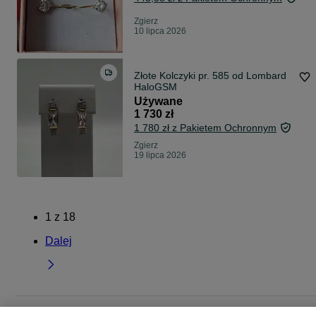
Zgierz
10 lipca 2026
Złote Kolczyki pr. 585 od Lombard
HaloGSM
Używane
1 730 zł
1 780 zł z Pakietem Ochronnym
Zgierz
19 lipca 2026
1
z
18
Dalej
Strona główna
Moda
Biżuteria
Kolczyki
Kolczyki - Łódzkie
Kolczyki -