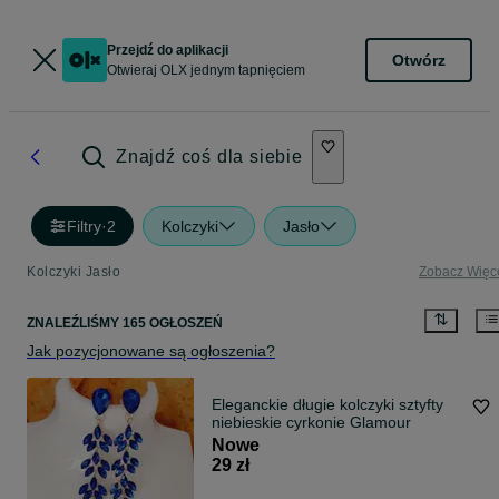
Przejdź do aplikacji
Otwórz
Otwieraj OLX jednym tapnięciem
Znajdź coś dla siebie
Filtry
·
2
Kolczyki
Jasło
Kolczyki Jasło
Zobacz Więc
ZNALEŹLIŚMY 165 OGŁOSZEŃ
Jak pozycjonowane są ogłoszenia?
Eleganckie długie kolczyki sztyfty
niebieskie cyrkonie Glamour
Nowe
29 zł