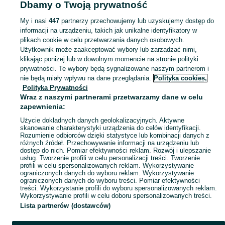
Dbamy o Twoją prywatność
Jasło
My i nasi
447
partnerzy przechowujemy lub uzyskujemy dostęp do
informacji na urządzeniu, takich jak unikalne identyfikatory w
KATEGORIA
plikach cookie w celu przetwarzania danych osobowych.
Użytkownik może zaakceptować wybory lub zarządzać nimi,
Zobacz Więc
Szeroki wybór kolczyków Jasło ▶️ srebrne, złote, wiszące, sztyftowe ✅ Nowe i używane w dobrych cenach ☝ Sprawdź ogłoszenia online na OLX.pl!
klikając poniżej lub w dowolnym momencie na stronie polityki
prywatności. Te wybory będą sygnalizowane naszym partnerom i
nie będą miały wpływu na dane przeglądania.
Polityka cookies,
Mapa kategorii
Polityka Prywatności
Mapa miejscowości
Wraz z naszymi partnerami przetwarzamy dane w celu
zapewnienia:
Mapa ministron
Użycie dokładnych danych geolokalizacyjnych. Aktywne
Popularne wyszukiwania
skanowanie charakterystyki urządzenia do celów identyfikacji.
Rozumienie odbiorców dzięki statystyce lub kombinacji danych z
różnych źródeł. Przechowywanie informacji na urządzeniu lub
dostęp do nich. Pomiar efektywności reklam. Rozwój i ulepszanie
usług. Tworzenie profili w celu personalizacji treści. Tworzenie
profili w celu spersonalizowanych reklam. Wykorzystywanie
ograniczonych danych do wyboru reklam. Wykorzystywanie
ograniczonych danych do wyboru treści. Pomiar efektywności
treści. Wykorzystanie profili do wyboru spersonalizowanych reklam.
Wykorzystywanie profili w celu doboru spersonalizowanych treści.
Lista partnerów (dostawców)