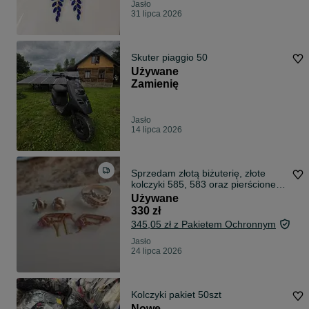
Jasło
31 lipca 2026
Skuter piaggio 50
Używane
Zamienię
Jasło
14 lipca 2026
Sprzedam złotą biżuterię, złote
kolczyki 585, 583 oraz pierścionek
750
Używane
330 zł
345,05 zł z Pakietem Ochronnym
Jasło
24 lipca 2026
Kolczyki pakiet 50szt
Nowe