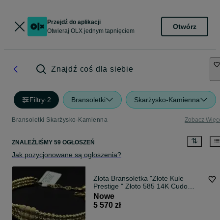
Przejdź do aplikacji
Otwórz
Otwieraj OLX jednym tapnięciem
Znajdź coś dla siebie
Filtry
·
2
Bransoletki
Skarżysko-Kamienna
Bransoletki Skarżysko-Kamienna
Zobacz Więc
ZNALEŹLIŚMY 59 OGŁOSZEŃ
Jak pozycjonowane są ogłoszenia?
Złota Bransoletka "Złote Kule
Prestige " Złoto 585 14K Cudo
Nowa
Nowe
5 570 zł