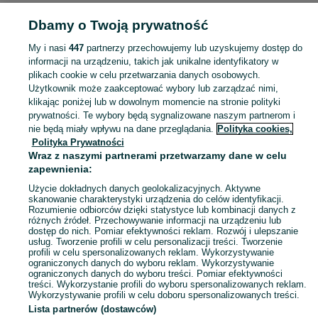
Strona główna
Moda
Biżuteria
Bransoletki
Bransoletki - Świętokrzyskie
Dbamy o Twoją prywatność
Bransoletki - Skarżysko-Kamienna
My i nasi
447
partnerzy przechowujemy lub uzyskujemy dostęp do
KATEGORIA
informacji na urządzeniu, takich jak unikalne identyfikatory w
plikach cookie w celu przetwarzania danych osobowych.
Użytkownik może zaakceptować wybory lub zarządzać nimi,
Zobacz Więc
Szeroki wybór bransoletek Skarżysko-Kamienna ▶️ srebrne, złote, z kamieniami i zawieszkami ✅ Nowe i używane ✌ Porównaj ceny i wybierz ofertę na OLX.pl!
klikając poniżej lub w dowolnym momencie na stronie polityki
prywatności. Te wybory będą sygnalizowane naszym partnerom i
nie będą miały wpływu na dane przeglądania.
Polityka cookies,
Mapa kategorii
Polityka Prywatności
Mapa miejscowości
Wraz z naszymi partnerami przetwarzamy dane w celu
zapewnienia:
Mapa ministron
Użycie dokładnych danych geolokalizacyjnych. Aktywne
Popularne wyszukiwania
skanowanie charakterystyki urządzenia do celów identyfikacji.
Rozumienie odbiorców dzięki statystyce lub kombinacji danych z
różnych źródeł. Przechowywanie informacji na urządzeniu lub
dostęp do nich. Pomiar efektywności reklam. Rozwój i ulepszanie
usług. Tworzenie profili w celu personalizacji treści. Tworzenie
profili w celu spersonalizowanych reklam. Wykorzystywanie
ograniczonych danych do wyboru reklam. Wykorzystywanie
ograniczonych danych do wyboru treści. Pomiar efektywności
treści. Wykorzystanie profili do wyboru spersonalizowanych reklam.
Wykorzystywanie profili w celu doboru spersonalizowanych treści.
Lista partnerów (dostawców)