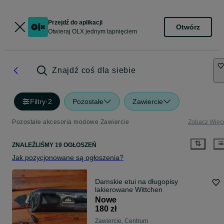
Przejdź do aplikacji
Otwórz
Otwieraj OLX jednym tapnięciem
Znajdź coś dla siebie
Filtry
·
2
Pozostałe
Zawiercie
Pozostałe akcesoria modowe Zawiercie
Zobacz Więc
ZNALEŹLIŚMY 19 OGŁOSZEŃ
Jak pozycjonowane są ogłoszenia?
Damskie etui na długopisy
lakierowane Wittchen
Nowe
180 zł
Zawiercie, Centrum