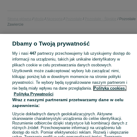
Strona główna
Moda
Akcesoria
Pozostałe
Pozostałe - Śląskie
Pozostałe 
Zawiercie
POLSKA » ŚLĄSKIE » ZAWIERCIE
Dbamy o Twoją prywatność
My i nasi
447
partnerzy przechowujemy lub uzyskujemy dostęp do
KATEGORIA
informacji na urządzeniu, takich jak unikalne identyfikatory w
plikach cookie w celu przetwarzania danych osobowych.
Użytkownik może zaakceptować wybory lub zarządzać nimi,
Zobacz Więc
Sprzedaż pozostałych akcesoriów modowych Zawiercie ▶️ Różne materiały i kształty ✅ Nowe i używane w atrakcyjnych cenach ✌ Znajdź oferty na OLX.pl!
klikając poniżej lub w dowolnym momencie na stronie polityki
prywatności. Te wybory będą sygnalizowane naszym partnerom i
nie będą miały wpływu na dane przeglądania.
Polityka cookies,
Mapa kategorii
Polityka Prywatności
Mapa miejscowości
Wraz z naszymi partnerami przetwarzamy dane w celu
Mapa ministron
zapewnienia:
Popularne wyszukiwania
Użycie dokładnych danych geolokalizacyjnych. Aktywne
skanowanie charakterystyki urządzenia do celów identyfikacji.
Rozumienie odbiorców dzięki statystyce lub kombinacji danych z
różnych źródeł. Przechowywanie informacji na urządzeniu lub
dostęp do nich. Pomiar efektywności reklam. Rozwój i ulepszanie
usług. Tworzenie profili w celu personalizacji treści. Tworzenie