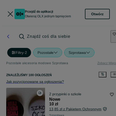
Przejdź do aplikacji
Otwórz
Otwieraj OLX jednym tapnięciem
Znajdź coś dla siebie
Filtry
·
2
Pozostałe
Szprotawa
Pozostałe akcesoria modowe Szprotawa
Zobacz Więc
ZNALEŹLIŚMY 100 OGŁOSZEŃ
Jak pozycjonowane są ogłoszenia?
2 przypinki o szkole
Nowe
10 zł
13,85 zł z Pakietem Ochronnym
Szprotawa