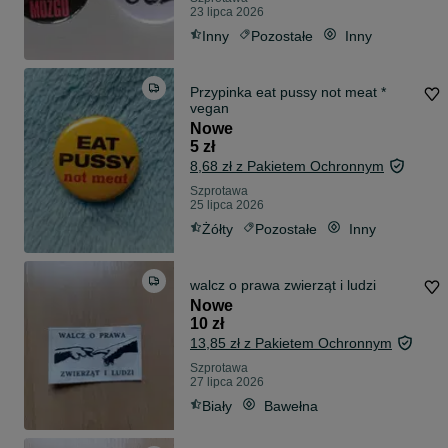
23 lipca 2026
Inny
Pozostałe
Inny
Przypinka eat pussy not meat *
vegan
Nowe
5 zł
8,68 zł z Pakietem Ochronnym
Szprotawa
25 lipca 2026
Żółty
Pozostałe
Inny
walcz o prawa zwierząt i ludzi
Nowe
10 zł
13,85 zł z Pakietem Ochronnym
Szprotawa
27 lipca 2026
Biały
Bawełna