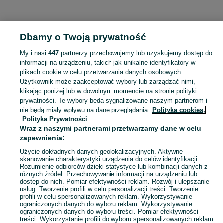
Strona główna
Moda
Akcesoria
Pozostałe
Pozostałe - Lubuskie
Pozostał
- Szprotawa
Dbamy o Twoją prywatność
My i nasi
447
partnerzy przechowujemy lub uzyskujemy dostęp do
KATEGORIA
informacji na urządzeniu, takich jak unikalne identyfikatory w
plikach cookie w celu przetwarzania danych osobowych.
Użytkownik może zaakceptować wybory lub zarządzać nimi,
Zobacz Więc
Sprzedaż pozostałych akcesoriów modowych Szprotawa ▶️ Różne materiały i kształty ✅ Nowe i używane w atrakcyjnych cenach ✌ Znajdź oferty na OLX.pl!
klikając poniżej lub w dowolnym momencie na stronie polityki
prywatności. Te wybory będą sygnalizowane naszym partnerom i
nie będą miały wpływu na dane przeglądania.
Polityka cookies,
Mapa kategorii
Polityka Prywatności
Mapa miejscowości
Wraz z naszymi partnerami przetwarzamy dane w celu
zapewnienia:
Mapa ministron
Popularne wyszukiwania
Użycie dokładnych danych geolokalizacyjnych. Aktywne
skanowanie charakterystyki urządzenia do celów identyfikacji.
Rozumienie odbiorców dzięki statystyce lub kombinacji danych z
różnych źródeł. Przechowywanie informacji na urządzeniu lub
dostęp do nich. Pomiar efektywności reklam. Rozwój i ulepszanie
usług. Tworzenie profili w celu personalizacji treści. Tworzenie
profili w celu spersonalizowanych reklam. Wykorzystywanie
ograniczonych danych do wyboru reklam. Wykorzystywanie
ograniczonych danych do wyboru treści. Pomiar efektywności
treści. Wykorzystanie profili do wyboru spersonalizowanych reklam.