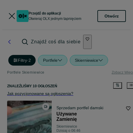
Przejdź do aplikacji
Otwórz
Otwieraj OLX jednym tapnięciem
Znajdź coś dla siebie
Filtry
·
2
Portfele
Skierniewice
Portfele Skierniewice
Zobacz Więc
ZNALEŹLIŚMY 10 OGŁOSZEŃ
Jak pozycjonowane są ogłoszenia?
Sprzedam portfel damski
Używane
Zamienię
Skierniewice
Dzisiaj o 06:46