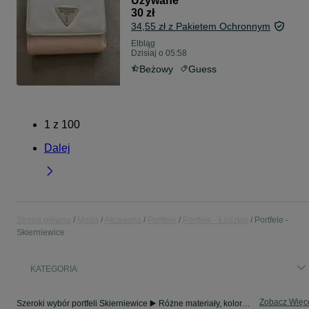
Używane
30 zł
34,55 zł z Pakietem Ochronnym
Elbląg
Dzisiaj o 05:58
Beżowy
Guess
1
z
100
Dalej
Strona główna
Moda
Akcesoria
Portfele
Portfele - Łódzkie
Portfele -
Skierniewice
KATEGORIA
Zobacz Więc
Szeroki wybór portfeli Skierniewice ▶️ Różne materiały, kolory i kształty ✅ Nowe i używane w atrakcyjnych cenach ✌ Sprawdź oferty na OLX.pl!