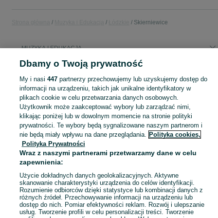
Strona główna
Muzyka i Edukacja
Łódzkie
Skierniewice
MUZYKA I EDUKACJA
Dbamy o Twoją prywatność
KATEGORIA
My i nasi
447
partnerzy przechowujemy lub uzyskujemy dostęp do
informacji na urządzeniu, takich jak unikalne identyfikatory w
plikach cookie w celu przetwarzania danych osobowych.
Zobacz Więc
Sprzedaż towarów dla relaksu, twórczości i nauki Skierniewice ▶️ Nowe i używane instrumenty, książki, filmy i inne ✌ Kupuj i sprzedawaj na OLX.pl!
Użytkownik może zaakceptować wybory lub zarządzać nimi,
klikając poniżej lub w dowolnym momencie na stronie polityki
Mapa kategorii
prywatności. Te wybory będą sygnalizowane naszym partnerom i
nie będą miały wpływu na dane przeglądania.
Polityka cookies,
Mapa miejscowości
Polityka Prywatności
Mapa ministron
Wraz z naszymi partnerami przetwarzamy dane w celu
zapewnienia:
Popularne wyszukiwania
Użycie dokładnych danych geolokalizacyjnych. Aktywne
skanowanie charakterystyki urządzenia do celów identyfikacji.
Rozumienie odbiorców dzięki statystyce lub kombinacji danych z
różnych źródeł. Przechowywanie informacji na urządzeniu lub
dostęp do nich. Pomiar efektywności reklam. Rozwój i ulepszanie
usług. Tworzenie profili w celu personalizacji treści. Tworzenie