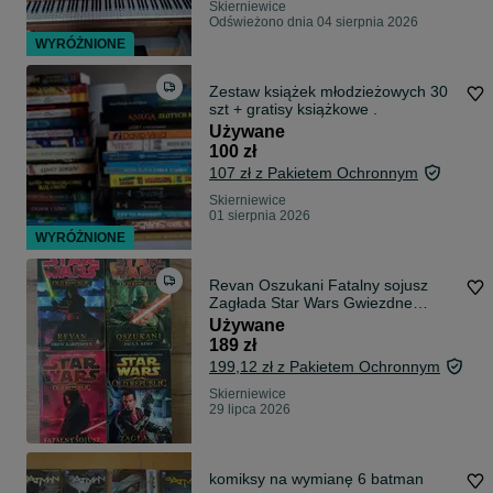
Skierniewice
Odświeżono dnia 04 sierpnia 2026
WYRÓŻNIONE
Zestaw książek młodzieżowych 30
szt + gratisy książkowe .
Używane
100 zł
107 zł z Pakietem Ochronnym
Skierniewice
01 sierpnia 2026
WYRÓŻNIONE
Revan Oszukani Fatalny sojusz
Zagłada Star Wars Gwiezdne
Wojny
Używane
189 zł
199,12 zł z Pakietem Ochronnym
Skierniewice
29 lipca 2026
komiksy na wymianę 6 batman