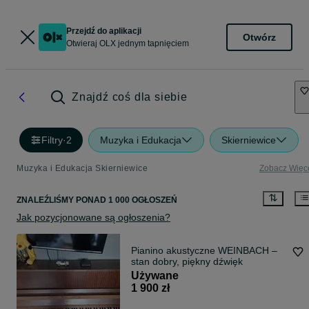
Przejdź do aplikacji
Otwórz
Otwieraj OLX jednym tapnięciem
Znajdź coś dla siebie
Filtry
·
2
Muzyka i Edukacja
Skierniewice
Muzyka i Edukacja Skierniewice
Zobacz Więc
ZNALEŹLIŚMY
PONAD
1 000 OGŁOSZEŃ
Jak pozycjonowane są ogłoszenia?
Pianino akustyczne WEINBACH –
stan dobry, piękny dźwięk
Używane
1 900 zł