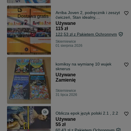
Arriba Joven 2, podręcznik i zeszyt
Dostawa gratis
ćwiczeń, Stan idealny,
NIEUZUPEŁNIONE
Używane
115 zł
122,53 zł z Pakietem Ochronnym
Skierniewice
01 sierpnia 2026
komiksy na wymianę 10 wujek
sknerus
Używane
Zamienię
Skierniewice
31 lipca 2026
Oblicza epok język polski 2.1 , 2.2
Używane
55 zł
60,43 zł z Pakietem Ochronnym