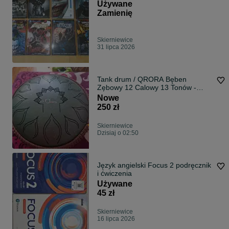
Używane
Zamienię
Skierniewice
31 lipca 2026
Tank drum / QRORA Bęben
Zębowy 12 Calowy 13 Tonów -
Handpan
Nowe
250 zł
Skierniewice
Dzisiaj o 02:50
Język angielski Focus 2 podręcznik
i ćwiczenia
Używane
45 zł
Skierniewice
16 lipca 2026