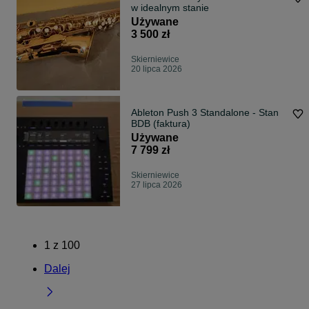
w idealnym stanie
Używane
3 500 zł
Skierniewice
20 lipca 2026
Ableton Push 3 Standalone - Stan
BDB (faktura)
Używane
7 799 zł
Skierniewice
27 lipca 2026
1
z
100
Dalej