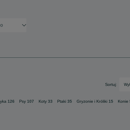
Sortuj:
Wyb
tyka
126
Psy
107
Koty
33
Ptaki
35
Gryzonie i Króliki
15
Konie