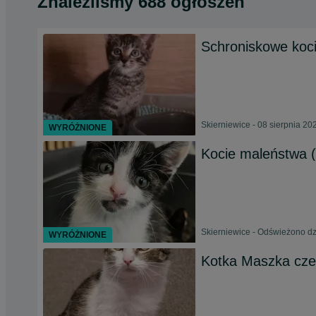
Znaleźliśmy 688 ogłoszeń
Schroniskowe kocia
Skierniewice - 08 sierpnia 20
WYRÓŻNIONE
Kocie maleństwa 
Skierniewice - Odświeżono dzi
WYRÓŻNIONE
Kotka Maszka cze