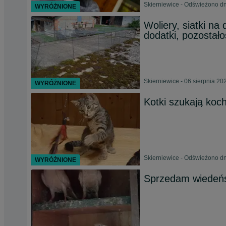
Skierniewice - Odświeżono dn
WYRÓŻNIONE
Woliery, siatki na 
dodatki, pozostało
Skierniewice - 06 sierpnia 20
WYRÓŻNIONE
Kotki szukają koc
Skierniewice - Odświeżono dn
WYRÓŻNIONE
Sprzedam wiedeńs