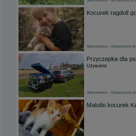
Skierniewice - 08 sierpnia 20
Kocurek ragdoll g
Skierniewice - Odświeżono dn
Przyczepka dla p
Używane
Skierniewice - Odświeżono dn
Malutki kocurek 