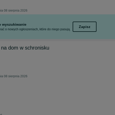
ia 08 sierpnia 2026
to wyszukiwanie
Zapisz
ać o nowych ogłoszeniach, które do niego pasują.
a na dom w schronisku
ia 08 sierpnia 2026