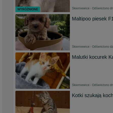
Skierniewice - Odświeżono dn
WYRÓŻNIONE
Maltipoo piesek F
Skierniewice - Odświeżono dzi
Malutki kocurek 
Skierniewice - Odświeżono dn
Kotki szukają koc