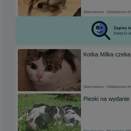
Skierniewice - Odświeżono dn
Zapisz 
Damy Ci zn
Kotka Milka czek
Skierniewice - Odświeżono dn
Pieski na wydanie