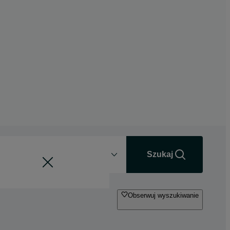
Odległość
+0 km
Szukaj
Obserwuj wyszukiwanie