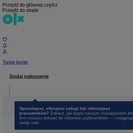
Przejdź do głównej części
Przejdź do stopki
Czat
Twoje konto
Dodaj ogłoszenie
Dla biznesu
opens in a new tab
Sprzedajesz, oferujesz usługi lub rekrutujesz
pracowników?
Zobacz, jak dzięki naszym rozwiązaniom dl
firm możesz dotrzeć do milionów użytkowników — i osiągną
swoje cele.