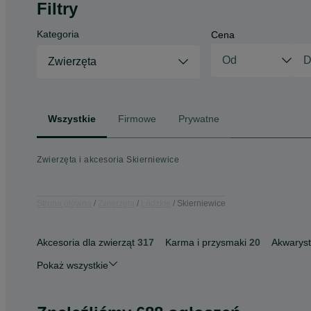
Filtry
Kategoria
Cena
Zwierzęta
Wszystkie
Firmowe
Prywatne
Zwierzęta i akcesoria Skierniewice
Strona główna
Zwierzęta
Łódzkie
Skierniewice
Akcesoria dla zwierząt
317
Karma i przysmaki
20
Akwarys
Pokaż wszystkie