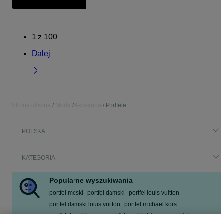
1
z
100
Dalej
Strona główna
Moda
Akcesoria
Portfele
POLSKA
KATEGORIA
Popularne wyszukiwania
portfel męski
portfel damski
portfel louis vuitton
portfel damski louis vuitton
portfel michael kors
portfel damski guess
portfel męski skórzany
portfel guess