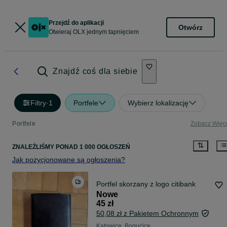
Przejdź do aplikacji
Otwórz
Otwieraj OLX jednym tapnięciem
Znajdź coś dla siebie
Filtry
·
1
Portfele
Wybierz lokalizację
Portfele
Zobacz Więc
ZNALEŹLIŚMY
PONAD
1 000 OGŁOSZEŃ
Jak pozycjonowane są ogłoszenia?
Portfel skorzany z logo citibank
Nowe
45 zł
50,08 zł z Pakietem Ochronnym
Katowice, Bogucice