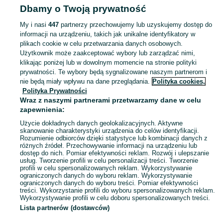
Dbamy o Twoją prywatność
Zobacz Więcej
My i nasi
447
partnerzy przechowujemy lub uzyskujemy dostęp do
informacji na urządzeniu, takich jak unikalne identyfikatory w
Zobacz Więc
Szeroki wybór portfeli w Polsce ▶️ Różne materiały, kolory i kształty ✅ Nowe i używane w atrakcyjnych cenach ✌ Sprawdź oferty i kupuj tanio na OLX.pl!
plikach cookie w celu przetwarzania danych osobowych.
Użytkownik może zaakceptować wybory lub zarządzać nimi,
klikając poniżej lub w dowolnym momencie na stronie polityki
Mapa kategorii
prywatności. Te wybory będą sygnalizowane naszym partnerom i
Mapa miejscowości
nie będą miały wpływu na dane przeglądania.
Polityka cookies,
Mapa ministron
Polityka Prywatności
Wraz z naszymi partnerami przetwarzamy dane w celu
Popularne wyszukiwania
zapewnienia:
Użycie dokładnych danych geolokalizacyjnych. Aktywne
skanowanie charakterystyki urządzenia do celów identyfikacji.
Rozumienie odbiorców dzięki statystyce lub kombinacji danych z
różnych źródeł. Przechowywanie informacji na urządzeniu lub
dostęp do nich. Pomiar efektywności reklam. Rozwój i ulepszanie
usług. Tworzenie profili w celu personalizacji treści. Tworzenie
profili w celu spersonalizowanych reklam. Wykorzystywanie
ograniczonych danych do wyboru reklam. Wykorzystywanie
ograniczonych danych do wyboru treści. Pomiar efektywności
treści. Wykorzystanie profili do wyboru spersonalizowanych reklam.
Wykorzystywanie profili w celu doboru spersonalizowanych treści.
Lista partnerów (dostawców)