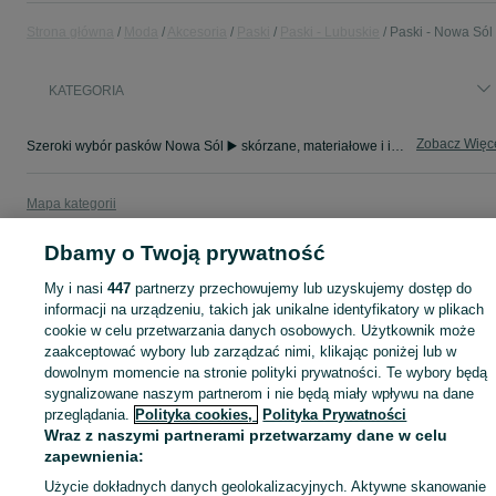
Strona główna
Moda
Akcesoria
Paski
Paski - Lubuskie
Paski - Nowa Sól
KATEGORIA
Zobacz Więc
Szeroki wybór pasków Nowa Sól ▶️ skórzane, materiałowe i inne ✅ Nowe i używane w dobrych cenach ✌ Znajdź najlepsze ogłoszenia na OLX.pl!
Mapa kategorii
Mapa miejscowości
Dbamy o Twoją prywatność
Mapa ministron
My i nasi
447
partnerzy przechowujemy lub uzyskujemy dostęp do
Popularne wyszukiwania
informacji na urządzeniu, takich jak unikalne identyfikatory w plikach
cookie w celu przetwarzania danych osobowych. Użytkownik może
zaakceptować wybory lub zarządzać nimi, klikając poniżej lub w
dowolnym momencie na stronie polityki prywatności. Te wybory będą
sygnalizowane naszym partnerom i nie będą miały wpływu na dane
przeglądania.
Polityka cookies,
Polityka Prywatności
Wraz z naszymi partnerami przetwarzamy dane w celu
zapewnienia:
Użycie dokładnych danych geolokalizacyjnych. Aktywne skanowanie