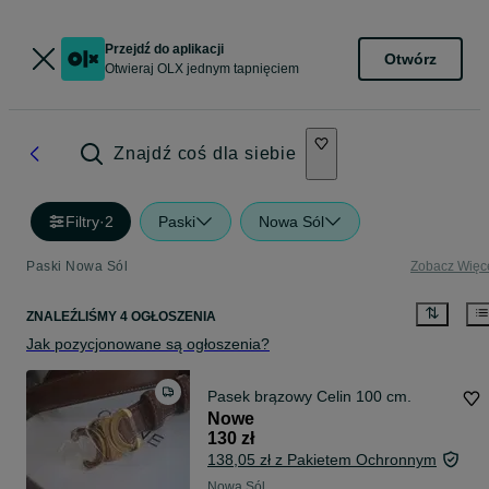
Przejdź do aplikacji
Otwórz
Otwieraj OLX jednym tapnięciem
Znajdź coś dla siebie
Filtry
·
2
Paski
Nowa Sól
Paski Nowa Sól
Zobacz Więc
ZNALEŹLIŚMY 4 OGŁOSZENIA
Jak pozycjonowane są ogłoszenia?
Pasek brązowy Celin 100 cm.
Nowe
130 zł
138,05 zł z Pakietem Ochronnym
Nowa Sól