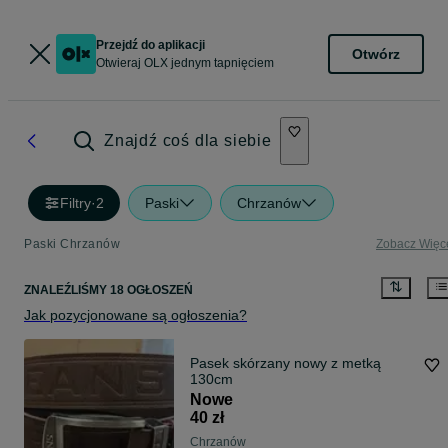
Przejdź do aplikacji
Otwórz
Otwieraj OLX jednym tapnięciem
Znajdź coś dla siebie
Filtry
·
2
Paski
Chrzanów
Paski Chrzanów
Zobacz Więc
ZNALEŹLIŚMY 18 OGŁOSZEŃ
Jak pozycjonowane są ogłoszenia?
Pasek skórzany nowy z metką
130cm
Nowe
40 zł
Chrzanów