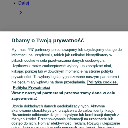
Dalej
Strona główna
Moda
Akcesoria
Paski
Paski - Małopolskie
Paski -
Chrzanów
Dbamy o Twoją prywatność
My i nasi
447
partnerzy przechowujemy lub uzyskujemy dostęp do
KATEGORIA
informacji na urządzeniu, takich jak unikalne identyfikatory w
plikach cookie w celu przetwarzania danych osobowych.
Użytkownik może zaakceptować wybory lub zarządzać nimi,
Zobacz Więc
Szeroki wybór pasków Chrzanów ▶️ skórzane, materiałowe i inne ✅ Nowe i używane w dobrych cenach ✌ Znajdź najlepsze ogłoszenia na OLX.pl!
klikając poniżej lub w dowolnym momencie na stronie polityki
prywatności. Te wybory będą sygnalizowane naszym partnerom i
nie będą miały wpływu na dane przeglądania.
Polityka cookies,
Mapa kategorii
Polityka Prywatności
Mapa miejscowości
Wraz z naszymi partnerami przetwarzamy dane w celu
Mapa ministron
zapewnienia:
Popularne wyszukiwania
Użycie dokładnych danych geolokalizacyjnych. Aktywne
skanowanie charakterystyki urządzenia do celów identyfikacji.
Rozumienie odbiorców dzięki statystyce lub kombinacji danych z
różnych źródeł. Przechowywanie informacji na urządzeniu lub
dostęp do nich. Pomiar efektywności reklam. Rozwój i ulepszanie
usług. Tworzenie profili w celu personalizacji treści. Tworzenie