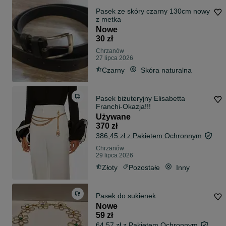
Pasek ze skóry czarny 130cm nowy
z metka
Nowe
30 zł
Chrzanów
27 lipca 2026
Czarny
Skóra naturalna
Pasek biżuteryjny Elisabetta
Franchi-Okazja!!!
Używane
370 zł
386,45 zł z Pakietem Ochronnym
Chrzanów
29 lipca 2026
Złoty
Pozostałe
Inny
Pasek do sukienek
Nowe
59 zł
64,57 zł z Pakietem Ochronnym