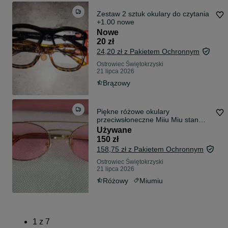
Zestaw 2 sztuk okulary do czytania
+1.00 nowe
Nowe
20 zł
24,20 zł z Pakietem Ochronnym
Ostrowiec Świętokrzyski
21 lipca 2026
Brązowy
Piękne różowe okulary
przeciwsłoneczne Miiu Miu stan
idealny
Używane
150 zł
158,75 zł z Pakietem Ochronnym
Ostrowiec Świętokrzyski
21 lipca 2026
Różowy
Miumiu
1
z
7