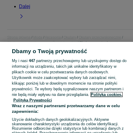
Dalej
Strona główna
Moda
Akcesoria
Okulary
Okulary przeciwsłoneczne
Okulary przeciwsłoneczne - Świętokrzyskie
Okulary przeciwsłoneczne -
Ostrowiec Świętokrzyski
Dbamy o Twoją prywatność
My i nasi
447
partnerzy przechowujemy lub uzyskujemy dostęp do
KATEGORIA
informacji na urządzeniu, takich jak unikalne identyfikatory w
plikach cookie w celu przetwarzania danych osobowych.
Użytkownik może zaakceptować wybory lub zarządzać nimi,
Zobacz Więc
Szeroki wybór okularów przeciwsłonecznych Ostrowiec Świętokrzyski ▶️ z filtrem UV, aviator i inne ✅ Nowe i używane w dobrych cenach ✌ Znajdź oferty na OLX.pl!
klikając poniżej lub w dowolnym momencie na stronie polityki
prywatności. Te wybory będą sygnalizowane naszym partnerom i
Mapa kategorii
nie będą miały wpływu na dane przeglądania.
Polityka cookies,
Polityka Prywatności
Mapa miejscowości
Wraz z naszymi partnerami przetwarzamy dane w celu
Mapa ministron
zapewnienia:
Popularne wyszukiwania
Użycie dokładnych danych geolokalizacyjnych. Aktywne
skanowanie charakterystyki urządzenia do celów identyfikacji.
Rozumienie odbiorców dzięki statystyce lub kombinacji danych z
różnych źródeł. Przechowywanie informacji na urządzeniu lub