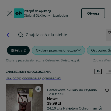
Przejdź do aplikacji
Otwórz
Otwieraj OLX jednym tapnięciem
Znajdź coś dla siebie
Filtry
·
2
Okulary przeciwsłoneczne
Ostrowiec Św
Okulary przeciwsłoneczne Ostrowiec Świętokrzyski
Zobacz Więc
ZNALEŹLIŚMY 63 OGŁOSZENIA
Jak pozycjonowane są ogłoszenia?
Panterkowe okulary do czytania
+2.0 z etui
Nowe
19,99 zł
24,19 zł z Pakietem Ochronnym