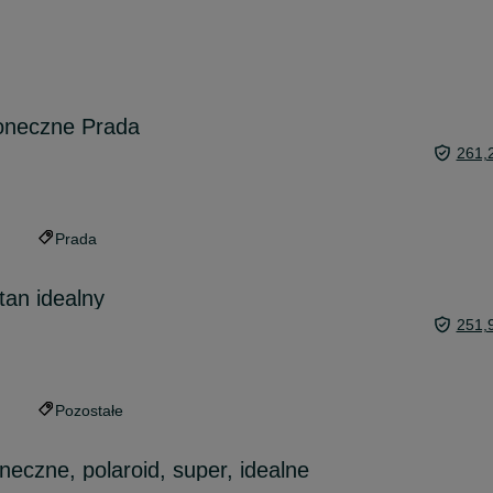
łoneczne Prada
261,
Prada
tan idealny
251,
Pozostałe
neczne, polaroid, super, idealne