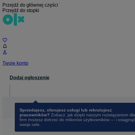
Przejdź do głównej części
Przejdź do stopki
Czat
Twoje konto
Dodaj ogłoszenie
Dla biznesu
opens in a new tab
Sprzedajesz, oferujesz usługi lub rekrutujesz
pracowników?
Zobacz, jak dzięki naszym rozwiązaniom dl
firm możesz dotrzeć do milionów użytkowników — i osiągną
swoje cele.