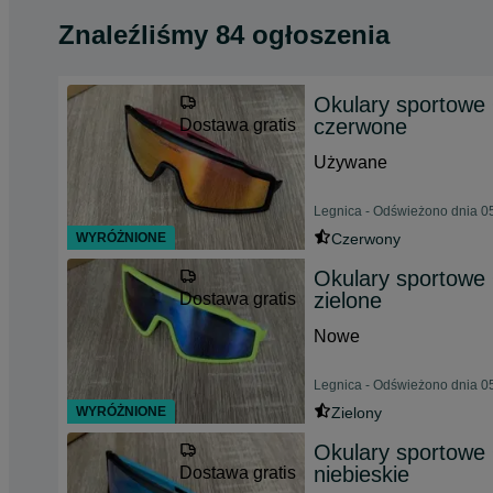
Znaleźliśmy 84 ogłoszenia
Okulary sportowe
czerwone
Dostawa gratis
Używane
Legnica - Odświeżono dnia 05
WYRÓŻNIONE
Czerwony
Okulary sportowe
zielone
Dostawa gratis
Nowe
Legnica - Odświeżono dnia 05
WYRÓŻNIONE
Zielony
Okulary sportowe
niebieskie
Dostawa gratis