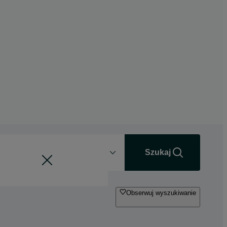
Odległość
+0 km
Szukaj
Obserwuj wyszukiwanie