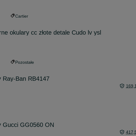
Cartier
ne okulary cc złote detale Cudo lv ysl
Pozostałe
ry Ray-Ban RB4147
169,
ry Gucci GG0560 ON
417,