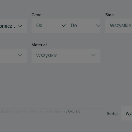
Cena
Stan
Wszystkie
łoneczne
Materiał
Wszystkie
Okulary przeciwsłoneczne - Dolnośląskie
Okulary
Sortuj:
Wyb