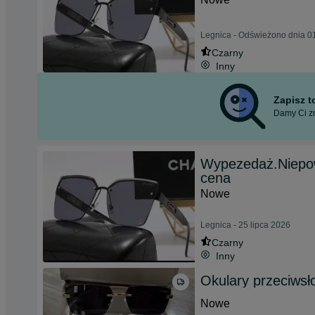
Legnica - Odświeżono dnia 01
Czarny
Inny
Zapisz 
Damy Ci zn
Wypezedaż.Niepow
cena
Nowe
Legnica - 25 lipca 2026
Czarny
Inny
Okulary przeciwsł
Nowe