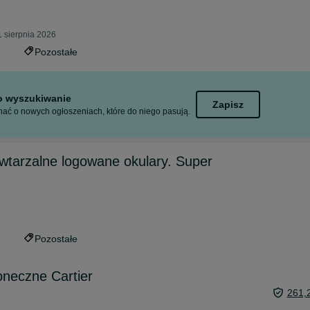
 sierpnia 2026
Pozostałe
to wyszukiwanie
Zapisz
ać o nowych ogłoszeniach, które do niego pasują.
tarzalne logowane okulary. Super
Pozostałe
oneczne Cartier
261,