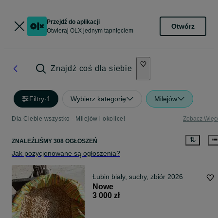
Przejdź do aplikacji
Otwórz
Otwieraj OLX jednym tapnięciem
Znajdź coś dla siebie
Filtry
·
1
Wybierz kategorię
Milejów
Dla Ciebie wszystko - Milejów i okolice!
Zobacz Więc
ZNALEŹLIŚMY 308 OGŁOSZEŃ
Jak pozycjonowane są ogłoszenia?
Łubin biały, suchy, zbiór 2026
Nowe
3 000 zł