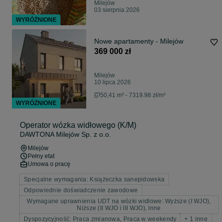
Milejów
03 sierpnia 2026
WYRÓŻNIONE
Nowe apartamenty - Milejów
369 000 zł
Milejów
10 lipca 2026
50,41 m² - 7319.98 zł/m²
WYRÓŻNIONE
Operator wózka widłowego (K/M)
DAWTONA Milejów Sp. z o.o.
Milejów
Pełny etat
Umowa o pracę
Specjalne wymagania: Książeczka sanepidowska
Odpowiednie doświadczenie zawodowe
Wymagane uprawnienia UDT na wózki widłowe: Wyższe (I WJO),
Niższe (II WJO i III WJO), Inne
Dyspozycyjność: Praca zmianowa, Praca w weekendy
+ 1 inne