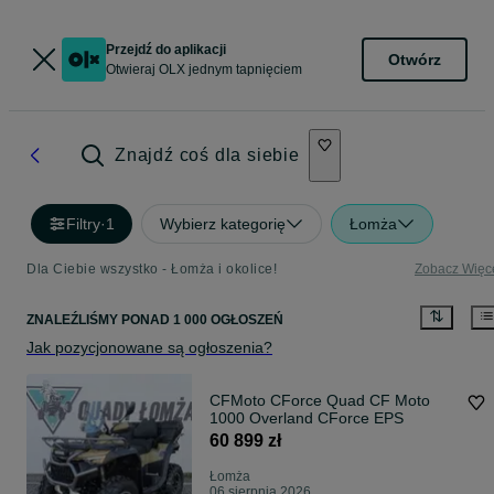
Przejdź do aplikacji
Otwórz
Otwieraj OLX jednym tapnięciem
Znajdź coś dla siebie
Filtry
·
1
Wybierz kategorię
Łomża
Dla Ciebie wszystko - Łomża i okolice!
Zobacz Więc
ZNALEŹLIŚMY
PONAD
1 000 OGŁOSZEŃ
Jak pozycjonowane są ogłoszenia?
CFMoto CForce Quad CF Moto
1000 Overland CForce EPS
60 899 zł
Łomża
06 sierpnia 2026