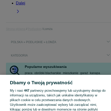
Dalej
Strona główna
Podlaskie
Łomża
POLSKA » PODLASKIE » ŁOMŻA
KATEGORIA
Popularne wyszukiwania
praca
obróbki blacharskie
mieszkanie
garaż
kanapa
zegarek męski
lodówka
przyczepa kempingowa
Dbamy o Twoją prywatność
Zobacz Więcej
My i nasi
447
partnerzy przechowujemy lub uzyskujemy dostęp do
informacji na urządzeniu, takich jak unikalne identyfikatory w
Skorzystaj z największego serwisu ogłoszeniowego - Łomża i okolice! Kupuj to, czego pragniesz i sprzedawaj to, czego już nie potrzebujesz!
Zobacz Więc
plikach cookie w celu przetwarzania danych osobowych.
Użytkownik może zaakceptować wybory lub zarządzać nimi,
klikając poniżej lub w dowolnym momencie na stronie polityki
Mapa kategorii