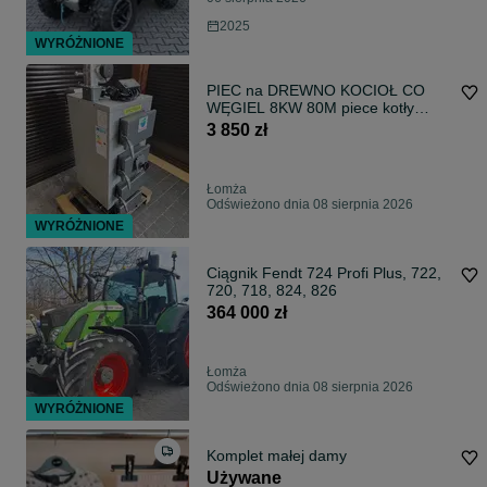
2025
WYRÓŻNIONE
PIEC na DREWNO KOCIOŁ CO
WĘGIEL 8KW 80M piece kotły
tradycyjne węglowy
3 850 zł
Łomża
Odświeżono dnia 08 sierpnia 2026
WYRÓŻNIONE
Ciągnik Fendt 724 Profi Plus, 722,
720, 718, 824, 826
364 000 zł
Łomża
Odświeżono dnia 08 sierpnia 2026
WYRÓŻNIONE
Komplet małej damy
Używane