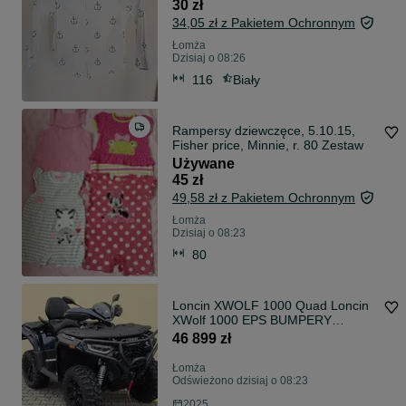
30 zł
34,05 zł z Pakietem Ochronnym
Łomża
Dzisiaj o 08:26
116
Biały
Rampersy dziewczęce, 5.10.15,
Fisher price, Minnie, r. 80 Zestaw
Używane
45 zł
49,58 zł z Pakietem Ochronnym
Łomża
Dzisiaj o 08:23
80
Loncin XWOLF 1000 Quad Loncin
XWolf 1000 EPS BUMPERY
ZDERZAKI 99KM
46 899 zł
Łomża
Odświeżono dzisiaj o 08:23
2025