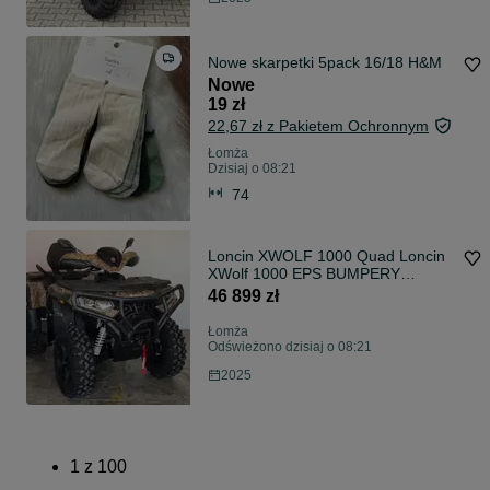
Nowe skarpetki 5pack 16/18 H&M
Nowe
19 zł
22,67 zł z Pakietem Ochronnym
Łomża
Dzisiaj o 08:21
74
Loncin XWOLF 1000 Quad Loncin
XWolf 1000 EPS BUMPERY
ZDERZAKI 99KM
46 899 zł
Łomża
Odświeżono dzisiaj o 08:21
2025
1
z
100