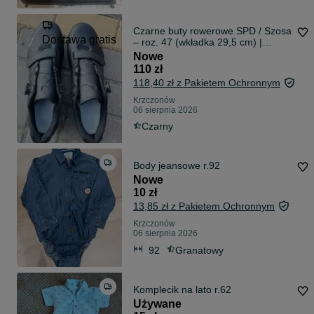
Czarne buty rowerowe SPD / Szosa
Dostawa gratis
– roz. 47 (wkładka 29,5 cm) |
Pokrętło + rzep
Nowe
110 zł
118,40 zł z Pakietem Ochronnym
Krzczonów
06 sierpnia 2026
Czarny
Body jeansowe r.92
Nowe
10 zł
13,85 zł z Pakietem Ochronnym
Krzczonów
06 sierpnia 2026
92
Granatowy
Komplecik na lato r.62
Używane