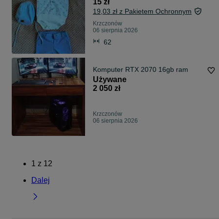
15 zł
19,03 zł z Pakietem Ochronnym
Krzczonów
06 sierpnia 2026
62
Komputer RTX 2070 16gb ram
Używane
2 050 zł
Krzczonów
06 sierpnia 2026
1
z
12
Dalej