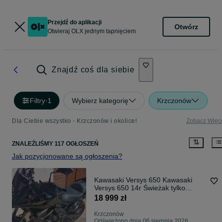
Przejdź do aplikacji
Otwórz
Otwieraj OLX jednym tapnięciem
Znajdź coś dla siebie
Filtry
·
1
Wybierz kategorię
Krzczonów
Dla Ciebie wszystko - Krzczonów i okolice!
Zobacz Więc
ZNALEŹLIŚMY 117 OGŁOSZEŃ
Jak pozycjonowane są ogłoszenia?
Kawasaki Versys 650 Kawasaki
Versys 650 14r Świeżak tylko
10000 przebiegu . Polecam
18 999 zł
Krzczonów
Odświeżono dnia 06 sierpnia 2026