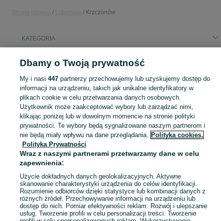
Strona główna
Lubelskie
Krzczonów
KATEGORIA
Popularne wyszukiwania
Dbamy o Twoją prywatność
smartfon
ursus
275 40 r18
burty d 35
kreda nawozowa
My i nasi
447
partnerzy przechowujemy lub uzyskujemy dostęp do
new holland
przyczepa
nioski
informacji na urządzeniu, takich jak unikalne identyfikatory w
plikach cookie w celu przetwarzania danych osobowych.
Użytkownik może zaakceptować wybory lub zarządzać nimi,
Skorzystaj z największego serwisu ogłoszeniowego - Krzczonów i okolice! Kupuj to, czego pragniesz i sprzedawaj to, czego już nie potrzebujesz!
Zobacz Więc
klikając poniżej lub w dowolnym momencie na stronie polityki
prywatności. Te wybory będą sygnalizowane naszym partnerom i
nie będą miały wpływu na dane przeglądania.
Polityka cookies,
Mapa kategorii
Polityka Prywatności
Mapa miejscowości
Wraz z naszymi partnerami przetwarzamy dane w celu
Mapa ministron
zapewnienia:
Popularne wyszukiwania
Użycie dokładnych danych geolokalizacyjnych. Aktywne
skanowanie charakterystyki urządzenia do celów identyfikacji.
Rozumienie odbiorców dzięki statystyce lub kombinacji danych z
różnych źródeł. Przechowywanie informacji na urządzeniu lub
dostęp do nich. Pomiar efektywności reklam. Rozwój i ulepszanie
usług. Tworzenie profili w celu personalizacji treści. Tworzenie
profili w celu spersonalizowanych reklam. Wykorzystywanie