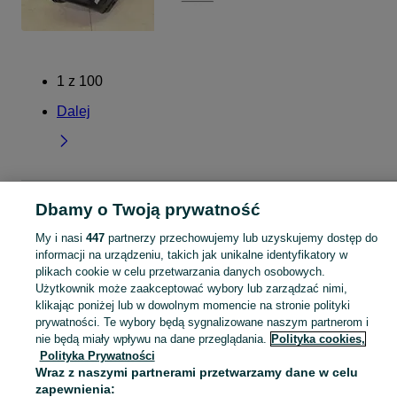
1
z
100
Dalej
Strona główna
Lubelskie
Kraczewice Prywatne
Dbamy o Twoją prywatność
My i nasi
447
partnerzy przechowujemy lub uzyskujemy dostęp do
KATEGORIA
informacji na urządzeniu, takich jak unikalne identyfikatory w
plikach cookie w celu przetwarzania danych osobowych.
Użytkownik może zaakceptować wybory lub zarządzać nimi,
Skorzystaj z największego serwisu ogłoszeniowego - Kraczewice Prywatne i okolice! Kupuj to, czego pragniesz i sprzedawaj to, czego już nie potrzebujesz!
Zobacz Więc
klikając poniżej lub w dowolnym momencie na stronie polityki
prywatności. Te wybory będą sygnalizowane naszym partnerom i
Mapa kategorii
nie będą miały wpływu na dane przeglądania.
Polityka cookies,
Polityka Prywatności
Mapa miejscowości
Wraz z naszymi partnerami przetwarzamy dane w celu
Mapa ministron
zapewnienia: