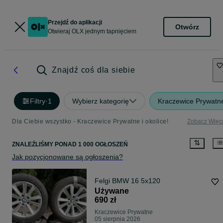
Przejdź do aplikacji
Otwórz
Otwieraj OLX jednym tapnięciem
Znajdź coś dla siebie
Filtry
·
1
Wybierz kategorię
Kraczewice Prywatn
Dla Ciebie wszystko - Kraczewice Prywatne i okolice!
Zobacz Więc
ZNALEŹLIŚMY
PONAD
1 000 OGŁOSZEŃ
Jak pozycjonowane są ogłoszenia?
Felgi BMW 16 5x120
Używane
690 zł
Kraczewice Prywatne
05 sierpnia 2026