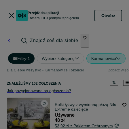
Przejdź do aplikacji
Otwórz
Otwieraj OLX jednym tapnięciem
Znajdź coś dla siebie
Filtry
·
1
Wybierz kategorię
Karmanowice
Dla Ciebie wszystko - Karmanowice i okolice!
Zobacz Więc
ZNALEŹLIŚMY 102 OGŁOSZENIA
Jak pozycjonowane są ogłoszenia?
Rolki łyżwy z wymienną płozą Nils
Extreme dziecięce
Używane
48 zł
53,92 zł z Pakietem Ochronnym