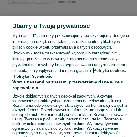
Strona główna
Lubelskie
Karmanowice
KATEGORIA
Dbamy o Twoją prywatność
Popularne wyszukiwania
My i nasi
447
partnerzy przechowujemy lub uzyskujemy dostęp do
altana
karmanowice
informacji na urządzeniu, takich jak unikalne identyfikatory w
plikach cookie w celu przetwarzania danych osobowych.
Użytkownik może zaakceptować wybory lub zarządzać nimi,
Skorzystaj z największego serwisu ogłoszeniowego - Karmanowice i okolice! Kupuj to, czego pragniesz i sprzedawaj to, czego już nie potrzebujesz!
Zobacz Więc
klikając poniżej lub w dowolnym momencie na stronie polityki
prywatności. Te wybory będą sygnalizowane naszym partnerom i
nie będą miały wpływu na dane przeglądania.
Polityka cookies,
Mapa kategorii
Polityka Prywatności
Mapa miejscowości
Wraz z naszymi partnerami przetwarzamy dane w celu
zapewnienia:
Mapa ministron
Popularne wyszukiwania
Użycie dokładnych danych geolokalizacyjnych. Aktywne
skanowanie charakterystyki urządzenia do celów identyfikacji.
Rozumienie odbiorców dzięki statystyce lub kombinacji danych z
różnych źródeł. Przechowywanie informacji na urządzeniu lub
dostęp do nich. Pomiar efektywności reklam. Rozwój i ulepszanie
usług. Tworzenie profili w celu personalizacji treści. Tworzenie
profili w celu spersonalizowanych reklam. Wykorzystywanie
ograniczonych danych do wyboru reklam. Wykorzystywanie
ograniczonych danych do wyboru treści. Pomiar efektywności